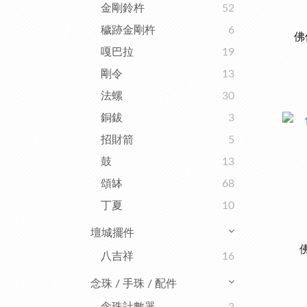
金剛鈴杵
52
穢跡金剛杵
6
佛
嘎巴拉
19
剛令
13
法螺
30
銅鈸
3
招財箭
5
鼓
13
頌缽
68
丁夏
10
壇城擺件
八吉祥
16
念珠 / 手珠 / 配件