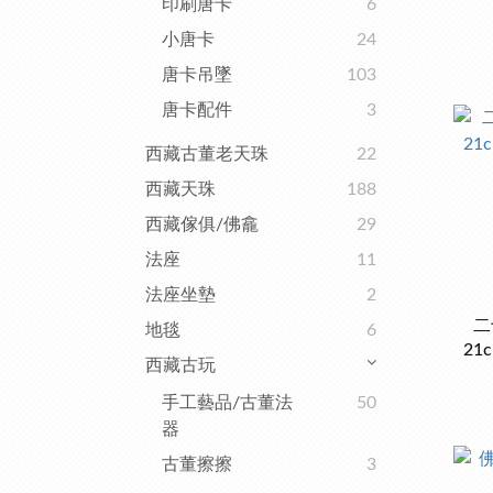
印刷唐卡
6
小唐卡
24
唐卡吊墜
103
唐卡配件
3
西藏古董老天珠
22
西藏天珠
188
西藏傢俱/佛龕
29
法座
11
法座坐墊
2
二
地毯
6
21
西藏古玩
手工藝品/古董法
50
器
古董擦擦
3