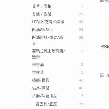
艾草 / 雪柏
7
香爐 / 香盤
29
LED燈/充電式燈座
43
酥油燈/酥油
24
酥油燈杯/燈架/燭
28
台
佛像
喜瑪拉雅山玫瑰鹽/
2
鹽燈
檀香油
13
吉祥草
1
擦擦/模具
46
供具/供盤
40
法器/法會用品
普巴杵/底座
32