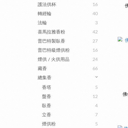
護法供杯
16
轉經輪
40
法輪
3
喜馬拉雅香粉
42
普巴特製臥香
27
普巴特級煙供粉
16
煙供 / 火供用品
24
藏香
66
總集香
香塔
5
佛
盤香
12
臥香
4
立香
7
煙供粉
5