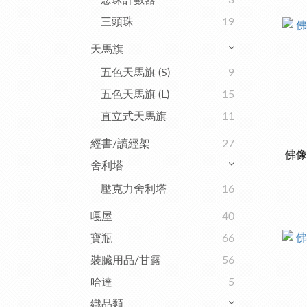
念珠計數器
3
三頭珠
19
天馬旗
五色天馬旗 (S)
9
五色天馬旗 (L)
15
直立式天馬旗
11
經書/讀經架
27
佛像
舍利塔
壓克力舍利塔
16
嘎屋
40
寶瓶
66
裝臟用品/甘露
56
哈達
5
織品類