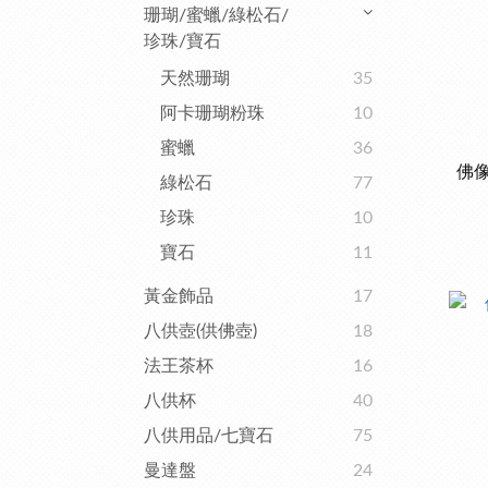
珊瑚/蜜蠟/綠松石/
珍珠/寶石
天然珊瑚
35
阿卡珊瑚粉珠
10
蜜蠟
36
佛
綠松石
77
珍珠
10
寶石
11
黃金飾品
17
八供壺(供佛壺)
18
法王茶杯
16
八供杯
40
八供用品/七寶石
75
曼達盤
24