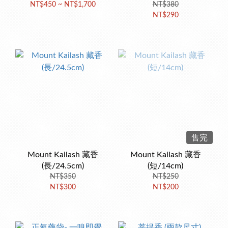
NT$450 ~ NT$1,700
NT$380
NT$290
售完
Mount Kailash 藏香
Mount Kailash 藏香
(長/24.5cm)
(短/14cm)
NT$350
NT$250
NT$300
NT$200