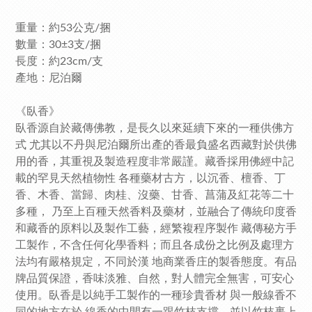
重量：約53公克/捆
數量：30±3支/捆
長度：約23cm/支
產地：尼泊爾
《臥香》
臥香源自於藏傳佛教，是長久以來延續下來的一種供佛方
式 尤其以不丹與尼泊爾所出產的香最負盛名西藏對於供佛
用的香，其重視及製造程度非常嚴謹。藏香採用佛經中記
載的罕見天然植物性 各種藥材古方，以沉香、檀香、丁
香、木香、當歸、肉桂、沒藥、甘香、菖蒲及紅花等二十
多種， 乃至上百種天然香料及藥材，並融合了傳統印度香
和藏香的原料以及製作工藝，經繁複程序製作 藏傳秘方手
工製作，不含任何化學香料；而且各成份之比例及處理方
法均有嚴格規定，不同於漢 地商業香庄的製香態度。有品
牌品質保證，香味淡雅、自然，對人體完全無害，可安心
使用。臥香是以純手工製作的一種珍貴香材 與一般線香不