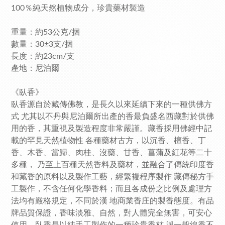
100％純天然植物成分，珍貴藥材製造
重量：約53公克/捆
數量：30±3支/捆
長度：約23cm/支
產地：尼泊爾
《臥香》
臥香源自於藏傳佛教，是長久以來延續下來的一種供佛方
式 尤其以不丹與尼泊爾所出產的香最負盛名西藏對於供佛
用的香，其重視及製造程度非常嚴謹。藏香採用佛經中記
載的罕見天然植物性 各種藥材古方，以沉香、檀香、丁
香、木香、當歸、肉桂、沒藥、甘香、菖蒲及紅花等二十
多種， 乃至上百種天然香料及藥材，並融合了傳統印度香
和藏香的原料以及製作工藝，經繁複程序製作 藏傳秘方手
工製作，不含任何化學香料；而且各成份之比例及處理方
法均有嚴格規定，不同於漢 地商業香庄的製香態度。有品
牌品質保證，香味淡雅、自然，對人體完全無害，可安心