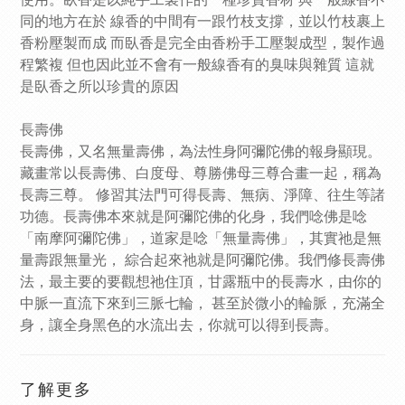
使用。臥香是以純手工製作的一種珍貴香材 與一般線香不
同的地方在於 線香的中間有一跟竹枝支撐，並以竹枝裹上
香粉壓製而成 而臥香是完全由香粉手工壓製成型，製作過
程繁複 但也因此並不會有一般線香有的臭味與雜質 這就
是臥香之所以珍貴的原因
長壽佛
長壽佛，又名無量壽佛，為法性身阿彌陀佛的報身顯現。
藏畫常以長壽佛、白度母、尊勝佛母三尊合畫一起，稱為
長壽三尊。 修習其法門可得長壽、無病、淨障、往生等諸
功德。長壽佛本來就是阿彌陀佛的化身，我們唸佛是唸
「南摩阿彌陀佛」，道家是唸「無量壽佛」，其實祂是無
量壽跟無量光， 綜合起來祂就是阿彌陀佛。我們修長壽佛
法，最主要的要觀想祂住頂，甘露瓶中的長壽水，由你的
中脈一直流下來到三脈七輪， 甚至於微小的輪脈，充滿全
身，讓全身黑色的水流出去，你就可以得到長壽。
了解更多