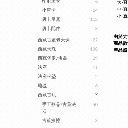
印刷唐卡
6
大-直徑
中-直徑
小唐卡
24
小-直
唐卡吊墜
103
唐卡配件
3
由於丈
西藏古董老天珠
22
商品數量
西藏天珠
188
產品照
西藏傢俱/佛龕
29
法座
11
法座坐墊
2
地毯
6
西藏古玩
手工藝品/古董法
50
器
古董擦擦
3