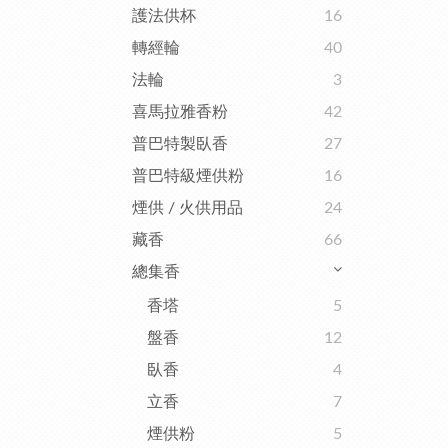
護法供杯
16
轉經輪
40
法輪
3
喜馬拉雅香粉
42
普巴特製臥香
27
普巴特級煙供粉
16
煙供 / 火供用品
24
藏香
66
總集香
香塔
5
盤香
12
臥香
4
立香
7
煙供粉
5