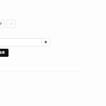
5
中
小
物車