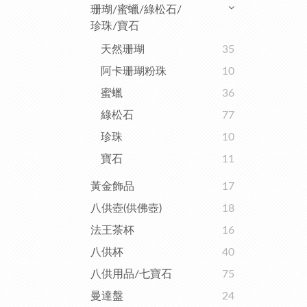
珊瑚/蜜蠟/綠松石/
珍珠/寶石
天然珊瑚
35
阿卡珊瑚粉珠
10
蜜蠟
36
綠松石
77
珍珠
10
寶石
11
黃金飾品
17
八供壺(供佛壺)
18
法王茶杯
16
八供杯
40
八供用品/七寶石
75
曼達盤
24