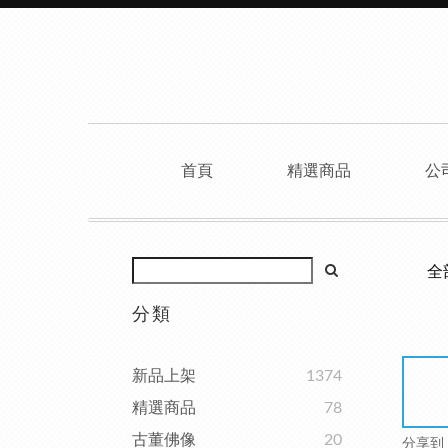
首頁
精選商品
公
全
分類
新品上架
1374
精選商品
78
古董佛像
20
分享到