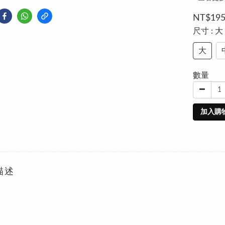
NT$19
尺寸
: 大
大
數量
加入購
描述