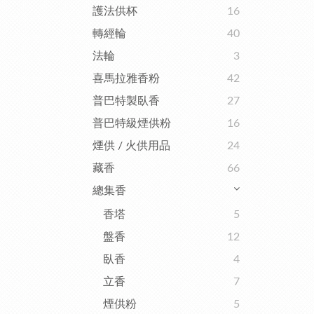
護法供杯
16
轉經輪
40
法輪
3
喜馬拉雅香粉
42
普巴特製臥香
27
普巴特級煙供粉
16
煙供 / 火供用品
24
藏香
66
總集香
香塔
5
盤香
12
臥香
4
立香
7
煙供粉
5