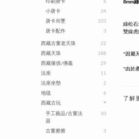
印刷唐卡
6
8mm
小唐卡
24
唐卡吊墜
103
綠松石:
唐卡配件
3
雙線虎紋
西藏古董老天珠
22
西藏天珠
188
*因屬
西藏傢俱/佛龕
29
*由於
法座
11
法座坐墊
2
地毯
6
了解
西藏古玩
手工藝品/古董法
50
器
古董擦擦
3