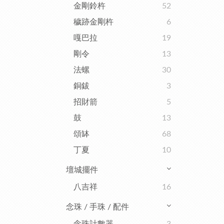
金剛鈴杵
52
穢跡金剛杵
6
嘎巴拉
19
剛令
13
法螺
30
銅鈸
3
招財箭
5
鼓
13
頌缽
68
丁夏
10
壇城擺件
八吉祥
16
念珠 / 手珠 / 配件