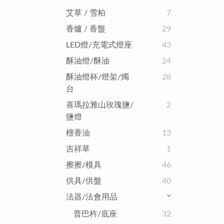
艾草 / 雪柏
7
香爐 / 香盤
29
LED燈/充電式燈座
43
酥油燈/酥油
24
酥油燈杯/燈架/燭
28
台
喜瑪拉雅山玫瑰鹽/
2
鹽燈
檀香油
13
吉祥草
1
擦擦/模具
46
供具/供盤
40
法器/法會用品
普巴杵/底座
32