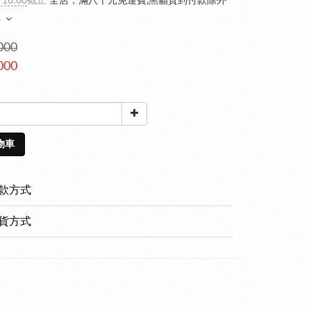
 16:00
截止
全店，滿八千元免運費,黑貓貨到付款除外
多
000
000
物車
款方式
貨方式