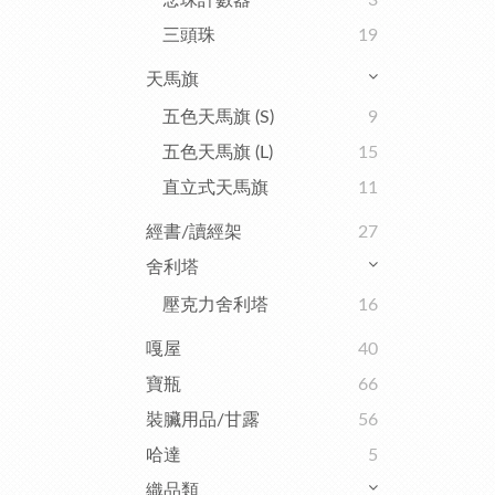
念珠計數器
3
三頭珠
19
天馬旗
五色天馬旗 (S)
9
五色天馬旗 (L)
15
直立式天馬旗
11
經書/讀經架
27
舍利塔
壓克力舍利塔
16
嘎屋
40
寶瓶
66
裝臟用品/甘露
56
哈達
5
織品類