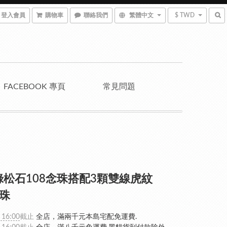
登入會員
購物車
聯絡我們
繁體中文
$ TWD
FACEBOOK 專頁
常見問題
綠松石108念珠搭配3顆雙線虎紋
天珠
 16:00
截止
全店，滿兩千元本島宅配免運費.