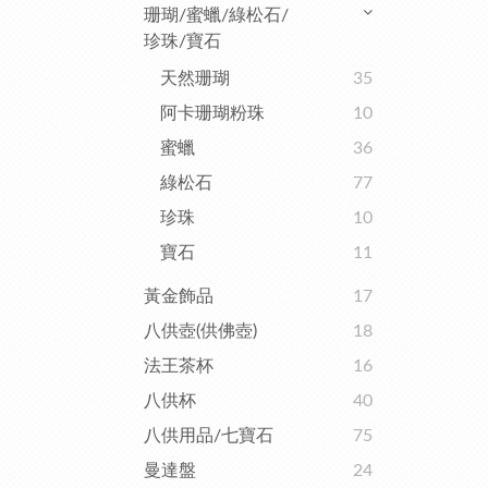
珊瑚/蜜蠟/綠松石/
珍珠/寶石
天然珊瑚
35
阿卡珊瑚粉珠
10
蜜蠟
36
綠松石
77
珍珠
10
寶石
11
黃金飾品
17
八供壺(供佛壺)
18
法王茶杯
16
八供杯
40
八供用品/七寶石
75
曼達盤
24