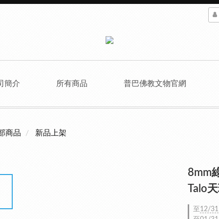
司簡介
所有商品
普巴佛教文物官網
部商品
新品上架
8mm
Talo
至
12/31