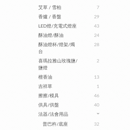
艾草 / 雪柏
7
香爐 / 香盤
29
LED燈/充電式燈座
43
酥油燈/酥油
24
酥油燈杯/燈架/燭
28
台
喜瑪拉雅山玫瑰鹽/
2
鹽燈
檀香油
13
吉祥草
1
擦擦/模具
46
供具/供盤
40
法器/法會用品
普巴杵/底座
32