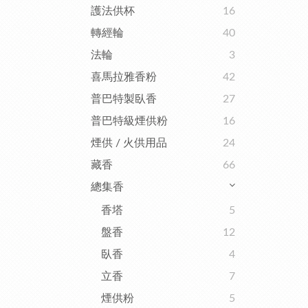
護法供杯
16
轉經輪
40
法輪
3
喜馬拉雅香粉
42
普巴特製臥香
27
普巴特級煙供粉
16
煙供 / 火供用品
24
藏香
66
總集香
香塔
5
盤香
12
臥香
4
立香
7
煙供粉
5