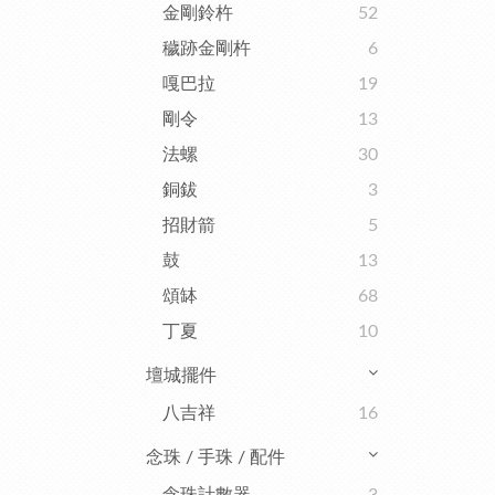
金剛鈴杵
52
穢跡金剛杵
6
嘎巴拉
19
剛令
13
法螺
30
銅鈸
3
招財箭
5
鼓
13
頌缽
68
丁夏
10
壇城擺件
八吉祥
16
念珠 / 手珠 / 配件