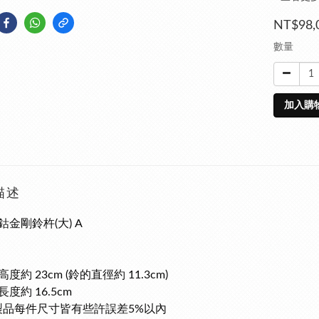
NT$98,
數量
加入購
描述
鈷金剛鈴杵(大) A
度約 23cm (鈴的直徑約 11.3cm)
度約 16.5cm
製品每件尺寸皆有些許誤差5%以內