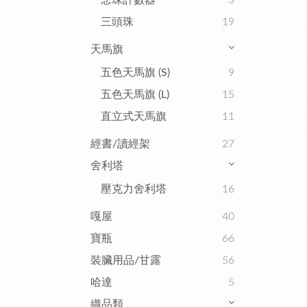
念珠計數器
3
三頭珠
19
天馬旗
五色天馬旗 (S)
9
五色天馬旗 (L)
15
直立式天馬旗
11
經書/讀經架
27
舍利塔
壓克力舍利塔
16
嘎屋
40
寶瓶
66
裝臟用品/甘露
56
哈達
5
織品類