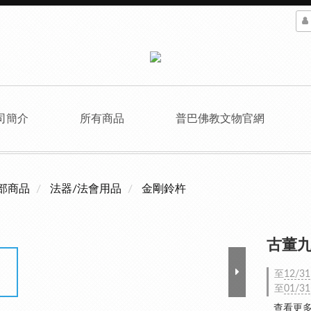
司簡介
所有商品
普巴佛教文物官網
部商品
法器/法會用品
金剛鈴杵
古董九
至
12/31
至
01/31
查看更