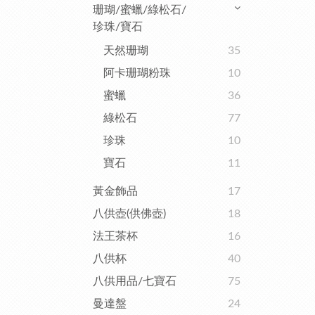
珊瑚/蜜蠟/綠松石/
珍珠/寶石
天然珊瑚
35
阿卡珊瑚粉珠
10
蜜蠟
36
綠松石
77
珍珠
10
寶石
11
黃金飾品
17
八供壺(供佛壺)
18
法王茶杯
16
八供杯
40
八供用品/七寶石
75
曼達盤
24