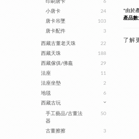
印刷唐卡
6
*由於
小唐卡
24
產品數量
唐卡吊墜
103
唐卡配件
3
了解
西藏古董老天珠
22
西藏天珠
188
西藏傢俱/佛龕
29
法座
11
法座坐墊
2
地毯
6
西藏古玩
手工藝品/古董法
50
器
古董擦擦
3