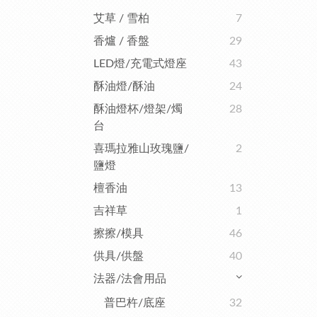
艾草 / 雪柏
7
香爐 / 香盤
29
LED燈/充電式燈座
43
酥油燈/酥油
24
酥油燈杯/燈架/燭
28
台
喜瑪拉雅山玫瑰鹽/
2
鹽燈
檀香油
13
吉祥草
1
擦擦/模具
46
供具/供盤
40
法器/法會用品
普巴杵/底座
32