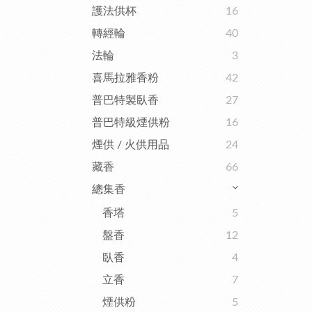
護法供杯
16
轉經輪
40
法輪
3
喜馬拉雅香粉
42
普巴特製臥香
27
普巴特級煙供粉
16
煙供 / 火供用品
24
藏香
66
總集香
香塔
5
盤香
12
臥香
4
立香
7
煙供粉
5