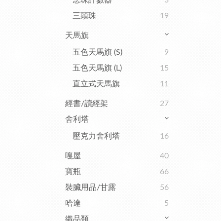
念珠計數器
3
三頭珠
19
天馬旗
五色天馬旗 (S)
9
五色天馬旗 (L)
15
直立式天馬旗
11
經書/讀經架
27
舍利塔
壓克力舍利塔
16
嘎屋
40
寶瓶
66
裝臟用品/甘露
56
哈達
5
織品類