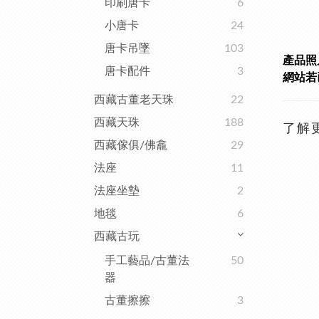
印刷唐卡
6
小唐卡
24
唐卡吊墜
103
產品照
唐卡配件
3
網站若已
西藏古董老天珠
22
西藏天珠
188
了解
西藏傢俱/佛龕
29
法座
11
法座坐墊
2
地毯
6
西藏古玩
手工藝品/古董法
50
器
古董擦擦
3