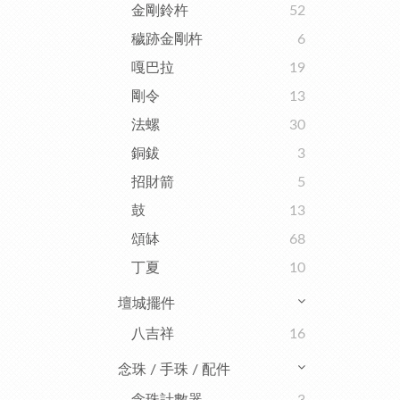
金剛鈴杵
52
穢跡金剛杵
6
嘎巴拉
19
剛令
13
法螺
30
銅鈸
3
招財箭
5
鼓
13
頌缽
68
丁夏
10
壇城擺件
八吉祥
16
念珠 / 手珠 / 配件