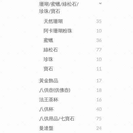
珊瑚/蜜蠟/綠松石/
珍珠/寶石
天然珊瑚
35
阿卡珊瑚粉珠
10
蜜蠟
36
綠松石
77
珍珠
10
寶石
11
黃金飾品
17
八供壺(供佛壺)
18
法王茶杯
16
八供杯
40
八供用品/七寶石
75
曼達盤
24