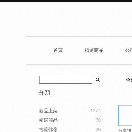
首頁
精選商品
公
全
分類
新品上架
1374
精選商品
78
古董佛像
20
分享到