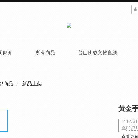
司簡介
所有商品
普巴佛教文物官網
部商品
新品上架
黃金手
至
12/31
至
01/31
查看更