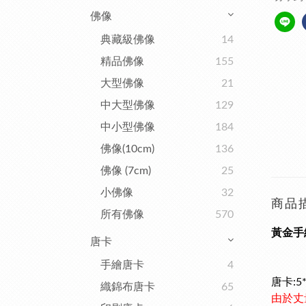
佛像
典藏級佛像
14
精品佛像
155
大型佛像
21
中大型佛像
129
中小型佛像
184
佛像(10cm)
136
佛像 (7cm)
25
小佛像
32
商品
所有佛像
570
黃金手
唐卡
手繪唐卡
4
唐卡:5
織錦布唐卡
65
由於丈