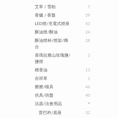
艾草 / 雪柏
7
香爐 / 香盤
29
LED燈/充電式燈座
43
酥油燈/酥油
24
酥油燈杯/燈架/燭
28
台
喜瑪拉雅山玫瑰鹽/
2
鹽燈
檀香油
13
吉祥草
1
擦擦/模具
46
供具/供盤
40
法器/法會用品
普巴杵/底座
32