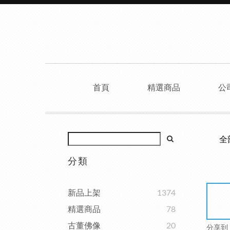
首頁
精選商品
公
全
分類
新品上架
1374
精選商品
78
古董佛像
20
分享到