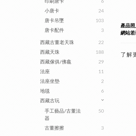
印刷唐卡
6
小唐卡
24
唐卡吊墜
103
產品照
唐卡配件
3
網站若已
西藏古董老天珠
22
西藏天珠
188
了解
西藏傢俱/佛龕
29
法座
11
法座坐墊
2
地毯
6
西藏古玩
手工藝品/古董法
50
器
古董擦擦
3