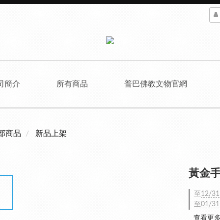
司簡介
所有商品
普巴佛教文物官網
部商品
新品上架
黃金手
至
12/31
至
01/31
查看更