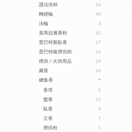
護法供杯
16
轉經輪
40
法輪
3
喜馬拉雅香粉
42
普巴特製臥香
27
普巴特級煙供粉
16
煙供 / 火供用品
24
藏香
66
總集香
香塔
5
盤香
12
臥香
4
立香
7
煙供粉
5