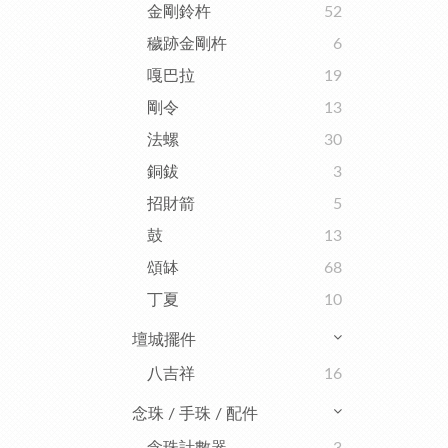
金剛鈴杵
52
穢跡金剛杵
6
嘎巴拉
19
剛令
13
法螺
30
銅鈸
3
招財箭
5
鼓
13
頌缽
68
丁夏
10
壇城擺件
八吉祥
16
念珠 / 手珠 / 配件