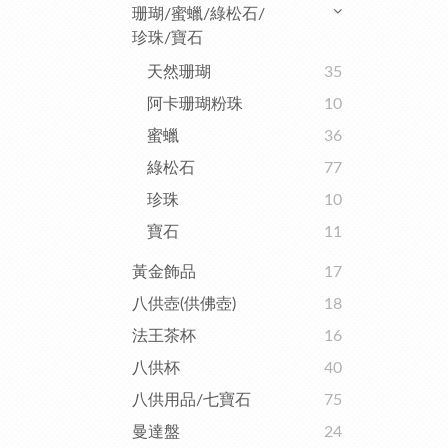
珊瑚/蜜蠟/綠松石/
珍珠/寶石
天然珊瑚
35
阿卡珊瑚粉珠
10
蜜蠟
36
綠松石
77
珍珠
10
寶石
11
黃金飾品
17
八供壺(供佛壺)
18
法王茶杯
16
八供杯
40
八供用品/七寶石
75
曼達盤
24