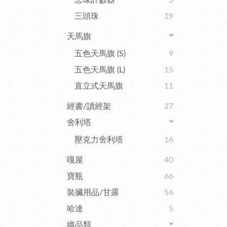
念珠計數器
3
三頭珠
19
天馬旗
五色天馬旗 (S)
9
五色天馬旗 (L)
15
直立式天馬旗
11
經書/讀經架
27
舍利塔
壓克力舍利塔
16
嘎屋
40
寶瓶
66
裝臟用品/甘露
56
哈達
5
織品類