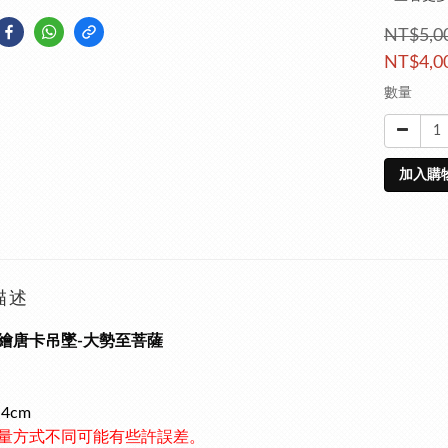
NT$5,0
NT$4,0
數量
加入購
描述
繪唐卡吊墜-大勢至菩薩
*4cm
量方式不同可能有些許誤差。