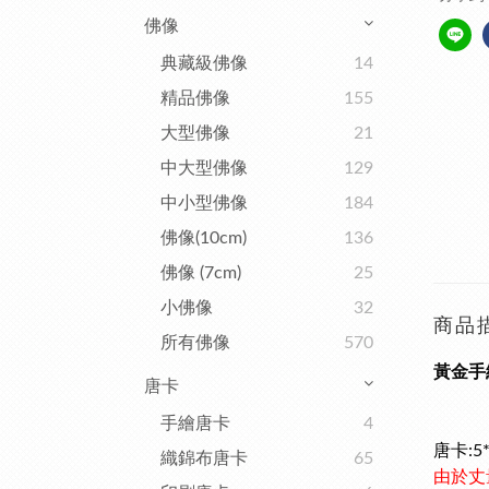
佛像
典藏級佛像
14
精品佛像
155
大型佛像
21
中大型佛像
129
中小型佛像
184
佛像(10cm)
136
佛像 (7cm)
25
小佛像
32
商品
所有佛像
570
黃金手
唐卡
手繪唐卡
4
唐卡:5
織錦布唐卡
65
由於丈