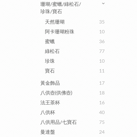
珊瑚/蜜蠟/綠松石/
珍珠/寶石
天然珊瑚
35
阿卡珊瑚粉珠
10
蜜蠟
36
綠松石
77
珍珠
10
寶石
11
黃金飾品
17
八供壺(供佛壺)
18
法王茶杯
16
八供杯
40
八供用品/七寶石
75
曼達盤
24