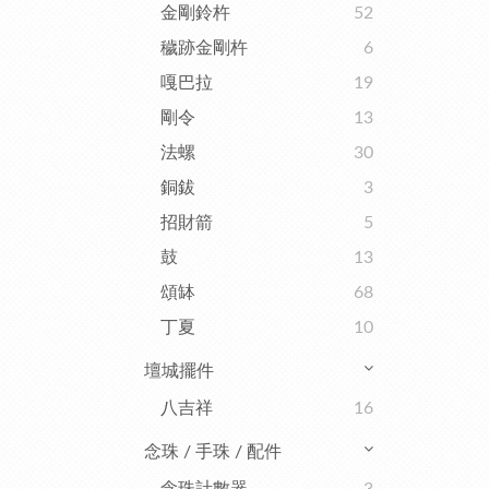
金剛鈴杵
52
穢跡金剛杵
6
嘎巴拉
19
剛令
13
法螺
30
銅鈸
3
招財箭
5
鼓
13
頌缽
68
丁夏
10
壇城擺件
八吉祥
16
念珠 / 手珠 / 配件