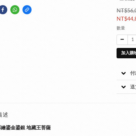
NT$56,
NT$44,
數量
加入購
付
送
描述
彩繪鎏金鎏銀 地藏王菩薩