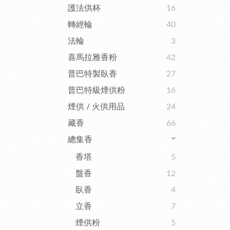
護法供杯
16
轉經輪
40
法輪
3
喜馬拉雅香粉
42
普巴特製臥香
27
普巴特級煙供粉
16
煙供 / 火供用品
24
藏香
66
總集香
香塔
5
盤香
12
臥香
4
立香
7
煙供粉
5