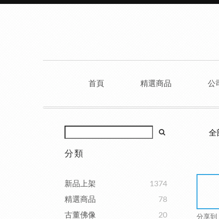
首頁
精選商品
公
全
分類
新品上架
1374
精選商品
78
古董佛像
20
分享到