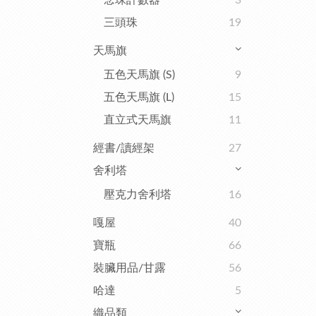
念珠計數器
3
三頭珠
19
天馬旗
五色天馬旗 (S)
9
五色天馬旗 (L)
15
直立式天馬旗
11
經書/讀經架
27
舍利塔
壓克力舍利塔
16
嘎屋
40
寶瓶
66
裝臟用品/甘露
56
哈達
5
織品類