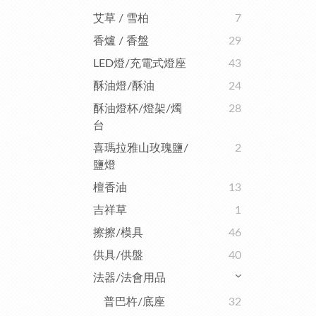
艾草 / 雪柏
7
香爐 / 香盤
29
LED燈/充電式燈座
43
酥油燈/酥油
24
酥油燈杯/燈架/燭
28
台
喜瑪拉雅山玫瑰鹽/
2
鹽燈
檀香油
13
吉祥草
1
擦擦/模具
46
供具/供盤
40
法器/法會用品
普巴杵/底座
32