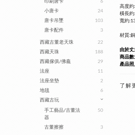
印刷唐卡
6
高度約:
小唐卡
24
橫長約:
唐卡吊墜
103
寬
約:1
唐卡配件
3
材質:
西藏古董老天珠
22
由於丈
西藏天珠
188
商品數量
西藏傢俱/佛龕
29
產品照
法座
11
法座坐墊
2
了解
地毯
6
西藏古玩
手工藝品/古董法
50
器
古董擦擦
3