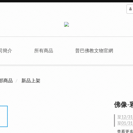
司簡介
所有商品
普巴佛教文物官網
部商品
新品上架
佛像-
至
12/31
至
01/31
查看更