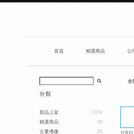
首頁
精選商品
公
全
分類
新品上架
1374
精選商品
78
古董佛像
20
分享到