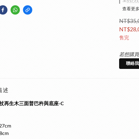
至
01/31
查看更
NT$35,
NT$28,
售完
若想購買
聯絡我
描述
杖再生木三面普巴杵與底座-C
7cm
8cm