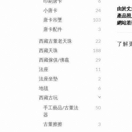
印刷唐卡
6
由於丈
小唐卡
24
產品照
唐卡吊墜
103
網站若已
唐卡配件
3
西藏古董老天珠
22
了解
西藏天珠
188
西藏傢俱/佛龕
29
法座
11
法座坐墊
2
地毯
6
西藏古玩
手工藝品/古董法
50
器
古董擦擦
3