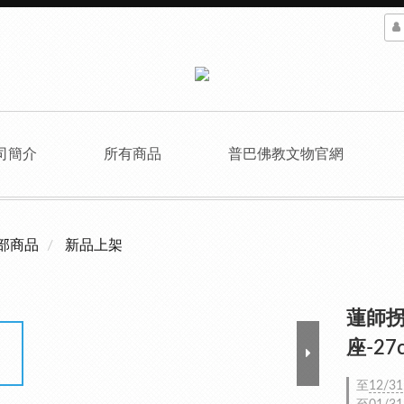
司簡介
所有商品
普巴佛教文物官網
部商品
新品上架
蓮師
座-27
至
12/31