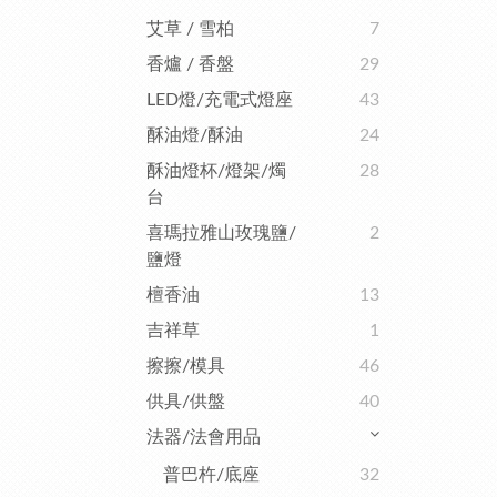
艾草 / 雪柏
7
香爐 / 香盤
29
LED燈/充電式燈座
43
酥油燈/酥油
24
酥油燈杯/燈架/燭
28
台
喜瑪拉雅山玫瑰鹽/
2
鹽燈
檀香油
13
吉祥草
1
擦擦/模具
46
供具/供盤
40
法器/法會用品
普巴杵/底座
32