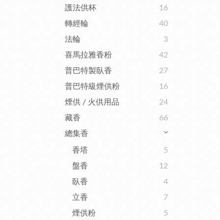
護法供杯
16
轉經輪
40
法輪
3
喜馬拉雅香粉
42
普巴特製臥香
27
普巴特級煙供粉
16
煙供 / 火供用品
24
藏香
66
總集香
香塔
5
盤香
12
臥香
4
立香
7
煙供粉
5