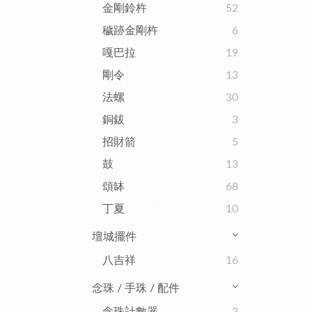
金剛鈴杵
52
穢跡金剛杵
6
嘎巴拉
19
剛令
13
法螺
30
銅鈸
3
招財箭
5
鼓
13
頌缽
68
丁夏
10
壇城擺件
八吉祥
16
念珠 / 手珠 / 配件