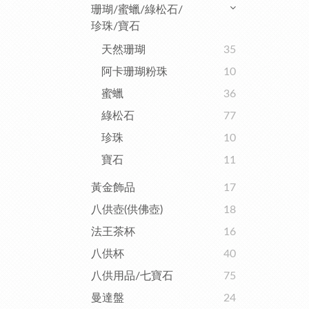
珊瑚/蜜蠟/綠松石/
珍珠/寶石
天然珊瑚
35
阿卡珊瑚粉珠
10
蜜蠟
36
綠松石
77
珍珠
10
寶石
11
黃金飾品
17
八供壺(供佛壺)
18
法王茶杯
16
八供杯
40
八供用品/七寶石
75
曼達盤
24