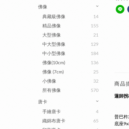
佛像
典藏級佛像
14
精品佛像
155
大型佛像
21
中大型佛像
129
中小型佛像
184
佛像(10cm)
136
佛像 (7cm)
25
小佛像
32
商品
所有佛像
570
蓮師拐
唐卡
手繪唐卡
4
普巴杵2
織錦布唐卡
65
底座9x