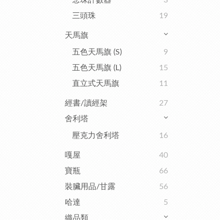
念珠計數器
3
三頭珠
19
天馬旗
五色天馬旗 (S)
9
五色天馬旗 (L)
15
直立式天馬旗
11
經書/讀經架
27
舍利塔
壓克力舍利塔
16
嘎屋
40
寶瓶
66
裝臟用品/甘露
56
哈達
5
織品類