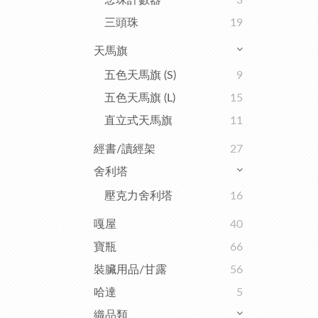
念珠計數器
3
三頭珠
19
天馬旗
五色天馬旗 (S)
9
五色天馬旗 (L)
15
直立式天馬旗
11
經書/讀經架
27
舍利塔
壓克力舍利塔
16
嘎屋
40
寶瓶
66
裝臟用品/甘露
56
哈達
5
織品類