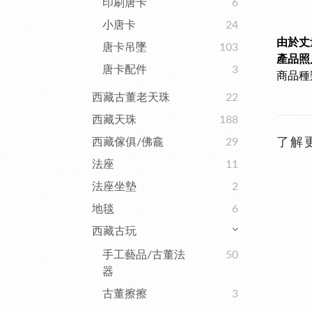
印刷唐卡
6
小唐卡
24
由於丈
唐卡吊墜
103
產品照
唐卡配件
3
商品種
西藏古董老天珠
22
西藏天珠
188
西藏傢俱/佛龕
29
了解
法座
11
法座坐墊
2
地毯
6
西藏古玩
手工藝品/古董法
50
器
古董擦擦
3