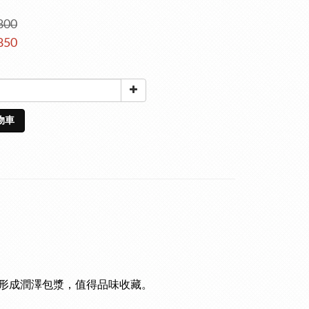
800
850
物車
形成潤澤包漿，值得品味收藏。