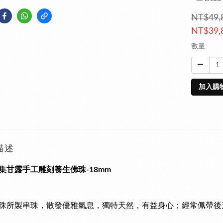
NT$49,
NT$39,
數量
加入購
描述
集甘露手工雕刻養生佛珠-18mm
珠所製串珠，散發優雅氣息，獨特天然，有益身心；經常佩帶後