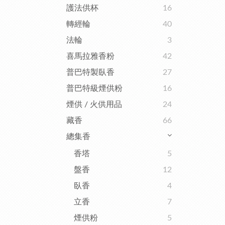
護法供杯
16
轉經輪
40
法輪
3
喜馬拉雅香粉
42
普巴特製臥香
27
普巴特級煙供粉
16
煙供 / 火供用品
24
藏香
66
總集香
香塔
5
盤香
12
臥香
4
立香
7
煙供粉
5