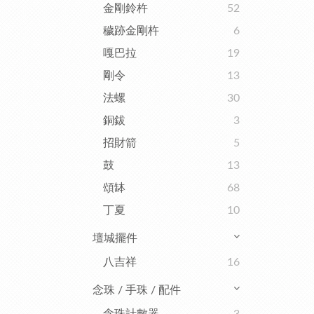
金剛鈴杵
52
穢跡金剛杵
6
嘎巴拉
19
剛令
13
法螺
30
銅鈸
3
招財箭
5
鼓
13
頌缽
68
丁夏
10
壇城擺件
八吉祥
16
念珠 / 手珠 / 配件