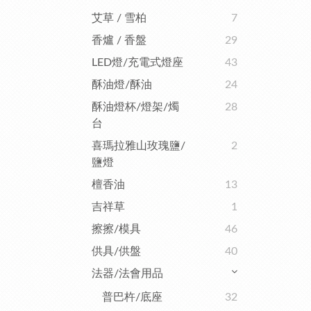
艾草 / 雪柏
7
香爐 / 香盤
29
LED燈/充電式燈座
43
酥油燈/酥油
24
酥油燈杯/燈架/燭
28
台
喜瑪拉雅山玫瑰鹽/
2
鹽燈
檀香油
13
吉祥草
1
擦擦/模具
46
供具/供盤
40
法器/法會用品
普巴杵/底座
32