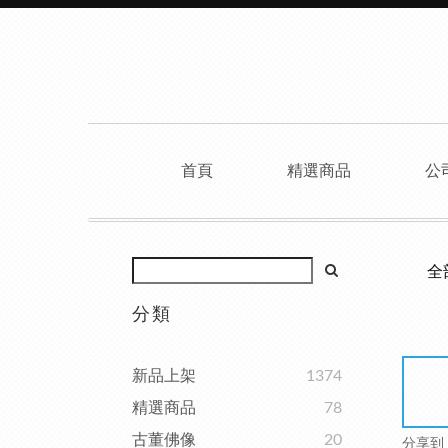
首頁
精選商品
公
全
分類
新品上架
1374
精選商品
78
古董佛像
20
分享到