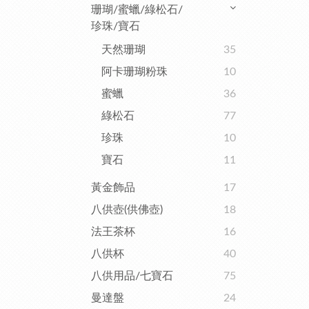
珊瑚/蜜蠟/綠松石/
珍珠/寶石
天然珊瑚
35
阿卡珊瑚粉珠
10
蜜蠟
36
綠松石
77
珍珠
10
寶石
11
黃金飾品
17
八供壺(供佛壺)
18
法王茶杯
16
八供杯
40
八供用品/七寶石
75
曼達盤
24