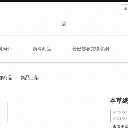
司簡介
所有商品
普巴佛教文物官網
部商品
新品上架
本草總
至
12/31
至
01/31
查看更