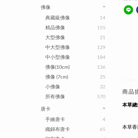
佛像
典藏級佛像
14
精品佛像
155
大型佛像
21
中大型佛像
129
中小型佛像
184
佛像(10cm)
136
佛像 (7cm)
25
小佛像
32
商品
所有佛像
570
本草總
唐卡
手繪唐卡
4
本草香
織錦布唐卡
65