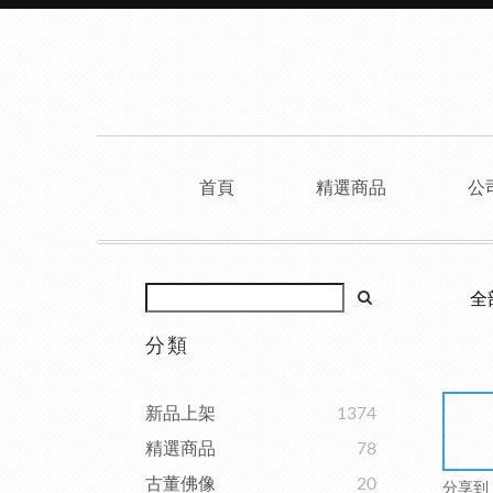
首頁
精選商品
公
全
分類
新品上架
1374
精選商品
78
古董佛像
20
分享到