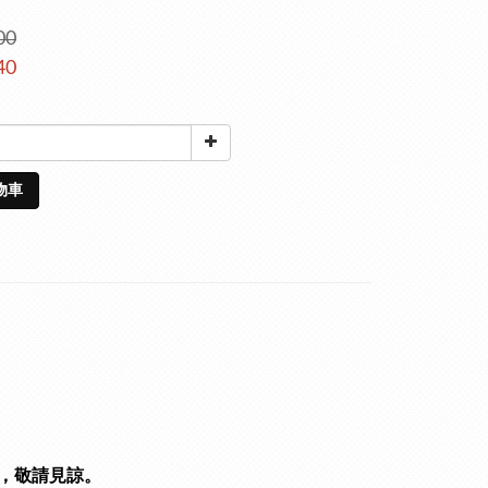
00
40
物車
，敬請見諒。