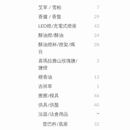
艾草 / 雪柏
7
香爐 / 香盤
29
LED燈/充電式燈座
43
酥油燈/酥油
24
酥油燈杯/燈架/燭
28
台
喜瑪拉雅山玫瑰鹽/
2
鹽燈
檀香油
13
吉祥草
1
擦擦/模具
46
供具/供盤
40
法器/法會用品
普巴杵/底座
32