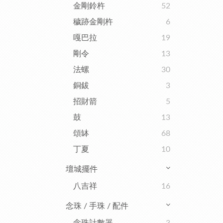
金剛鈴杵
52
穢跡金剛杵
6
嘎巴拉
19
剛令
13
法螺
30
銅鈸
3
招財箭
5
鼓
13
頌缽
68
丁夏
10
壇城擺件
八吉祥
16
念珠 / 手珠 / 配件