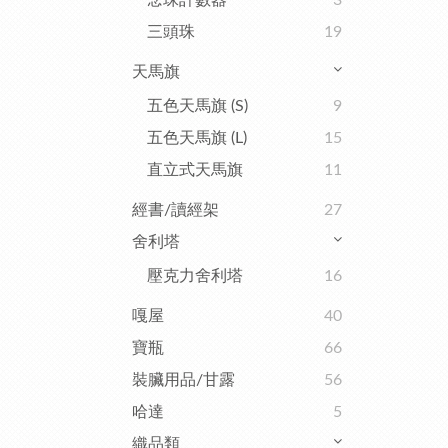
念珠計數器
3
三頭珠
19
天馬旗
五色天馬旗 (S)
9
五色天馬旗 (L)
15
直立式天馬旗
11
經書/讀經架
27
舍利塔
壓克力舍利塔
16
嘎屋
40
寶瓶
66
裝臟用品/甘露
56
哈達
5
織品類