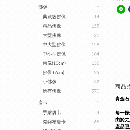
佛像
典藏級佛像
14
精品佛像
155
大型佛像
21
中大型佛像
129
中小型佛像
184
佛像(10cm)
136
佛像 (7cm)
25
小佛像
32
商品
所有佛像
570
青金石1
唐卡
手繪唐卡
4
每一條
由於丈
織錦布唐卡
65
產品照