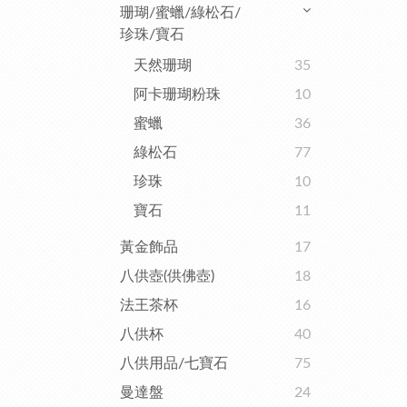
珊瑚/蜜蠟/綠松石/
珍珠/寶石
天然珊瑚
35
阿卡珊瑚粉珠
10
蜜蠟
36
綠松石
77
珍珠
10
寶石
11
黃金飾品
17
八供壺(供佛壺)
18
法王茶杯
16
八供杯
40
八供用品/七寶石
75
曼達盤
24