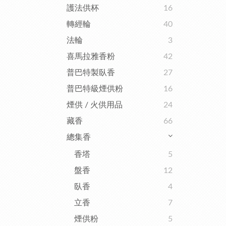
護法供杯
16
轉經輪
40
法輪
3
喜馬拉雅香粉
42
普巴特製臥香
27
普巴特級煙供粉
16
煙供 / 火供用品
24
藏香
66
總集香
香塔
5
盤香
12
臥香
4
立香
7
煙供粉
5