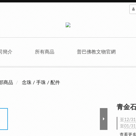
司簡介
所有商品
普巴佛教文物官網
部商品
念珠 / 手珠 / 配件
青金石
至
12/31
至
01/31
查看更