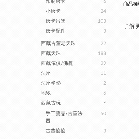
印刷唐卡
6
商品種
小唐卡
24
唐卡吊墜
103
了解
唐卡配件
3
西藏古董老天珠
22
西藏天珠
188
西藏傢俱/佛龕
29
法座
11
法座坐墊
2
地毯
6
西藏古玩
手工藝品/古董法
50
器
古董擦擦
3