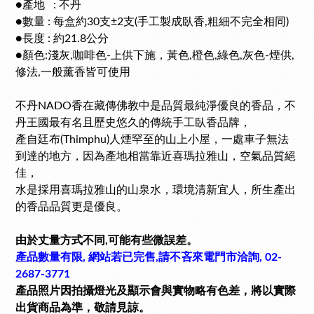
●
產地
: 不丹
●
數量 : 每盒約30支
±2支
(手工製成臥香,粗細不完全相同)
●
長度 : 約21.8公分
●顏色:淺灰,
咖啡色
-上供下施，黃色,橙色,綠色,灰色-煙供,
修法,一般薰香皆可使用
不丹NADO香在藏傳佛教中是品質最純淨優良的香品，不
丹王國最有名且歷史悠久的傳統手工臥香品牌，
產自廷布(Thimphu)人煙罕至的山上小屋，一處車子無法
到達的地方，因為產地相當靠近喜瑪拉雅山，空氣品質絕
佳，
水是採用喜瑪拉雅山的山泉水，環境清新宜人，所生產出
的香品品質更是優良。
由於丈量方式不同,可能有些微誤差。
產品數量有限, 網站若已完售,請不吝來電門市洽詢, 02-
2687-3771
產品照片因拍攝燈光及顯示會與實物略有色差，將以實際
出貨商品為準，敬請見諒。