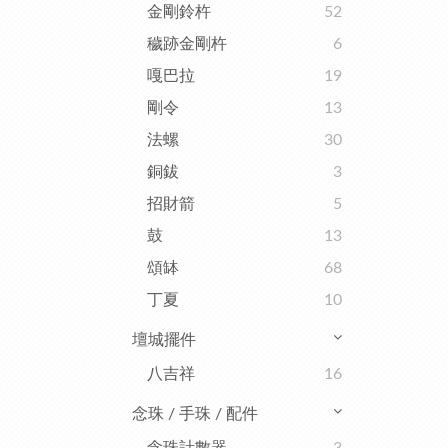
金剛鈴杵
52
穢跡金剛杵
6
嘎巴拉
19
剛令
13
法螺
30
銅鈸
3
招財箭
5
鼓
13
頌缽
68
丁夏
10
壇城擺件
八吉祥
16
念珠 / 手珠 / 配件