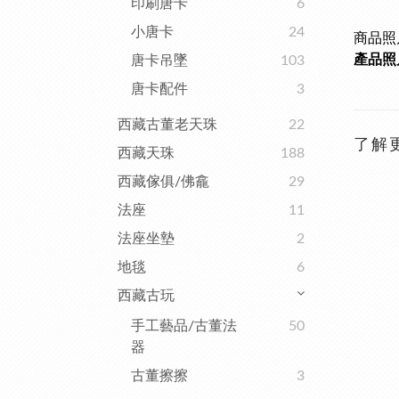
印刷唐卡
6
小唐卡
24
商品照
產品照
唐卡吊墜
103
唐卡配件
3
西藏古董老天珠
22
了解
西藏天珠
188
西藏傢俱/佛龕
29
法座
11
法座坐墊
2
地毯
6
西藏古玩
手工藝品/古董法
50
器
古董擦擦
3