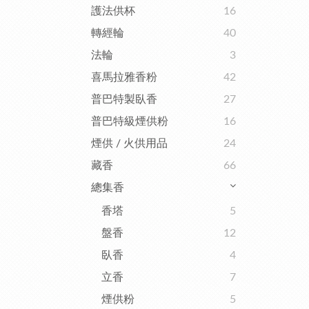
護法供杯
16
轉經輪
40
法輪
3
喜馬拉雅香粉
42
普巴特製臥香
27
普巴特級煙供粉
16
煙供 / 火供用品
24
藏香
66
總集香
香塔
5
盤香
12
臥香
4
立香
7
煙供粉
5