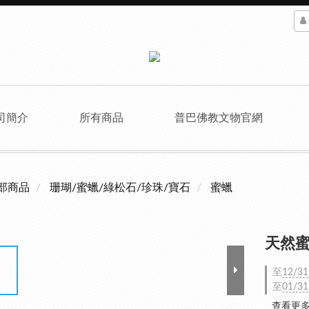
司簡介
所有商品
普巴佛教文物官網
部商品
珊瑚/蜜蠟/綠松石/珍珠/寶石
蜜蠟
天然蜜蠟
至
12/31
至
01/31
查看更