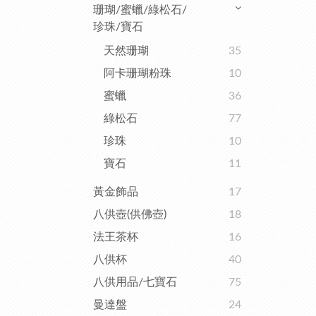
珊瑚/蜜蠟/綠松石/
珍珠/寶石
天然珊瑚
35
阿卡珊瑚粉珠
10
蜜蠟
36
綠松石
77
珍珠
10
寶石
11
黃金飾品
17
八供壺(供佛壺)
18
法王茶杯
16
八供杯
40
八供用品/七寶石
75
曼達盤
24