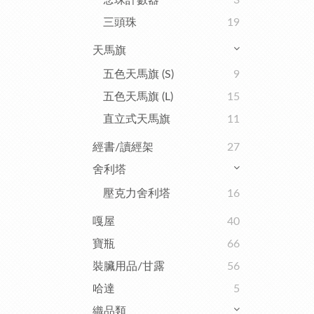
念珠計數器
3
三頭珠
19
天馬旗
五色天馬旗 (S)
9
五色天馬旗 (L)
15
直立式天馬旗
11
經書/讀經架
27
舍利塔
壓克力舍利塔
16
嘎屋
40
寶瓶
66
裝臟用品/甘露
56
哈達
5
織品類