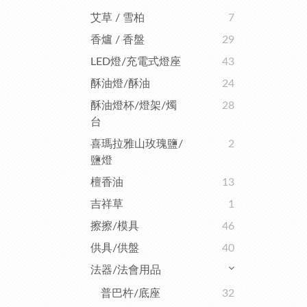
艾草 / 雪柏
7
香爐 / 香盤
29
LED燈/充電式燈座
43
酥油燈/酥油
24
酥油燈杯/燈架/燭
28
台
喜瑪拉雅山玫瑰鹽/
2
鹽燈
檀香油
13
吉祥草
1
擦擦/模具
46
供具/供盤
40
法器/法會用品
普巴杵/底座
32