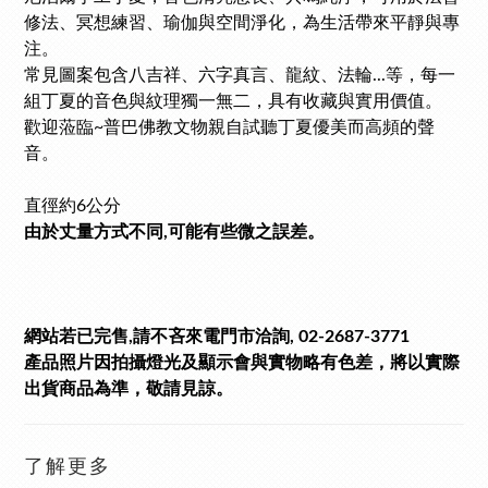
修法、冥想練習、瑜伽與空間淨化，為生活帶來平靜與專
注。
常見圖案包含八吉祥、六字真言、龍紋、法輪...等，每一
組丁夏的音色與紋理獨一無二，具有收藏與實用價值。
歡迎蒞臨~普巴佛教文物親自試聽丁夏優美而高頻的聲
音。
直徑約6公分
由於丈量方式不同,可能有些微之誤差。
網站若已完售,請不吝來電門市洽詢, 02-2687-3771
產品照片因拍攝燈光及顯示會與實物略有色差，將以實際
出貨商品為準，敬請見諒。
了解更多