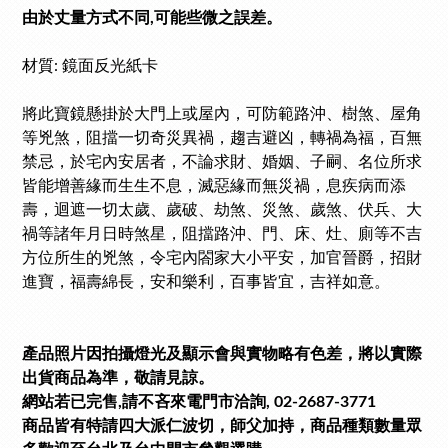
由於丈量方式不同,可能些微之誤差。
材質: 鏡面反光紙卡
將此寶鏡懸掛於大門上或屋內，可防範路沖、樹煞、屋角
等兇煞，阻擋一切奇災異禍，趨吉避凶，轉禍為福，百無
禁忌，於宅內安居者，不論求財、婚姻、子嗣、名位所求
皆能增善緣而生生不息，滅惡緣而無災禍，息疾病而添
壽，迴遮一切太歲、歲破、劫煞、災煞、歲煞、伏兵、大
禍等諸年月日時煞星，阻擋路沖、門、床、灶、廁等不吉
方位所生的兇煞，令宅內閤家大小平安，加官晉爵，招財
進寶，福壽綿長，安和樂利，百事皆宜，吉祥如意。
產品照片因拍攝燈光及顯示會與實物略有色差，將以實際
出貨商品為準，敬請見諒。
網站若已完售,請不吝來電門市洽詢, 02-2687-3771
商品皆有特請四大派仁波切，師父加持，商品種類數量眾