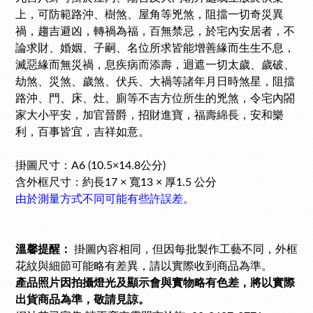
上，
可防範路沖、樹煞、屋角等兇煞，阻擋一切奇災異
禍，趨吉避凶，轉禍為福，百無禁忌，於宅內安居者，不
論求財、婚姻、子嗣、名位所求皆能增善緣而生生不息，
滅惡緣而無災禍，息疾病而添壽，迴遮一切太歲、歲破、
劫煞、災煞、歲煞、伏兵、大禍等諸年月日時煞星，阻擋
路沖、門、床、灶、廁等不吉方位所生的兇煞，令宅內閤
家大小平安，加官晉爵，招財進寶，福壽綿長，安和樂
利，百事皆宜，吉祥如意。
掛圖尺寸：A6 (10.5
×
14.8公分)
含外框尺寸：約長17 × 寬13 × 厚1.5 公分
由於測量方式不同可能有些許誤差。
溫馨提醒：
掛圖內容相同，但因每批製作工藝不同，外框
花紋與細節可能略有差異，請以實際收到商品為準。
產品照片因拍攝燈光及顯示會與實物略有色差，將以實際
出貨商品為準，敬請見諒。