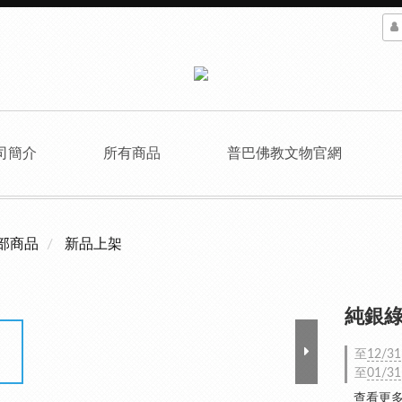
司簡介
所有商品
普巴佛教文物官網
部商品
新品上架
純銀綠度
至
12/31
至
01/31
查看更