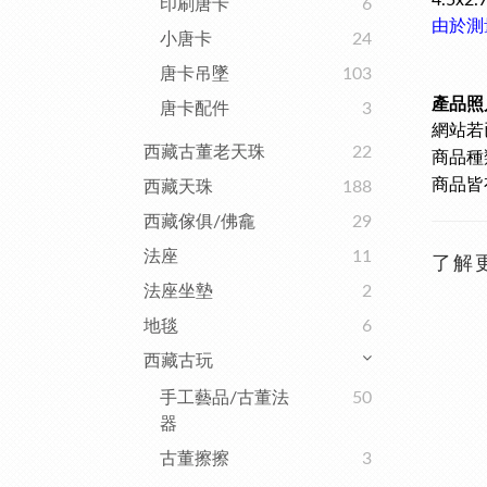
4.5x2
印刷唐卡
6
由於測
小唐卡
24
唐卡吊墜
103
產品照
唐卡配件
3
網站若
西藏古董老天珠
22
商品種
商品皆
西藏天珠
188
西藏傢俱/佛龕
29
法座
11
了解
法座坐墊
2
地毯
6
西藏古玩
手工藝品/古董法
50
器
古董擦擦
3