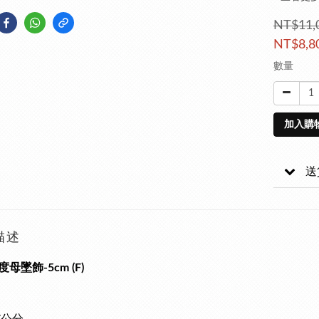
NT$11,
NT$8,8
數量
加入購
送
描述
母墜飾-5cm (F)