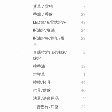
艾草 / 雪柏
7
香爐 / 香盤
29
LED燈/充電式燈座
43
酥油燈/酥油
24
酥油燈杯/燈架/燭
28
台
喜瑪拉雅山玫瑰鹽/
2
鹽燈
檀香油
13
吉祥草
1
擦擦/模具
46
供具/供盤
40
法器/法會用品
普巴杵/底座
32