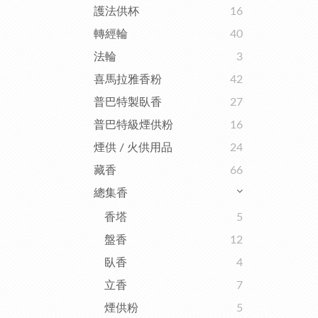
護法供杯
16
轉經輪
40
法輪
3
喜馬拉雅香粉
42
普巴特製臥香
27
普巴特級煙供粉
16
煙供 / 火供用品
24
藏香
66
總集香
香塔
5
盤香
12
臥香
4
立香
7
煙供粉
5