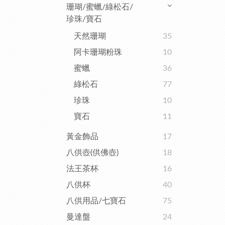
珊瑚/蜜蠟/綠松石/
珍珠/寶石
天然珊瑚
35
阿卡珊瑚粉珠
10
蜜蠟
36
綠松石
77
珍珠
10
寶石
11
黃金飾品
17
八供壺(供佛壺)
18
法王茶杯
16
八供杯
40
八供用品/七寶石
75
曼達盤
24