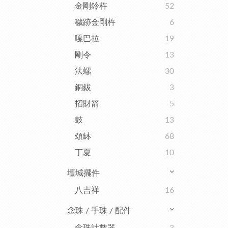
金剛鈴杵
52
穢跡金剛杵
6
嘎巴拉
19
剛令
13
法螺
30
銅鈸
3
招財箭
5
鼓
13
頌缽
68
丁夏
10
壇城擺件
八吉祥
16
念珠 / 手珠 / 配件