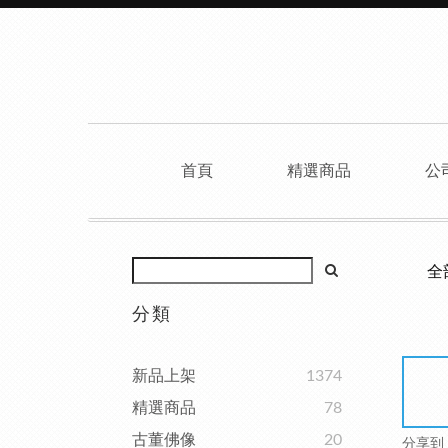
首頁
精選商品
公
全
分類
新品上架
1374
精選商品
78
古董佛像
20
分享到