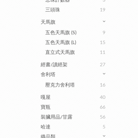
念珠計數器
3
三頭珠
19
天馬旗
五色天馬旗 (S)
9
五色天馬旗 (L)
15
直立式天馬旗
11
經書/讀經架
27
舍利塔
壓克力舍利塔
16
嘎屋
40
寶瓶
66
裝臟用品/甘露
56
哈達
5
織品類