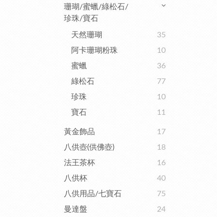
珊瑚/蜜蠟/綠松石/
珍珠/寶石
天然珊瑚
35
阿卡珊瑚粉珠
10
蜜蠟
36
綠松石
77
珍珠
10
寶石
11
黃金飾品
17
八供壺(供佛壺)
18
法王茶杯
16
八供杯
40
八供用品/七寶石
75
曼達盤
24