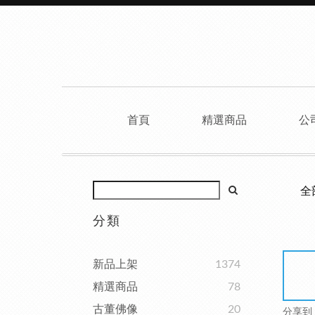
首頁
精選商品
公
全
分類
新品上架
1374
精選商品
78
古董佛像
20
分享到