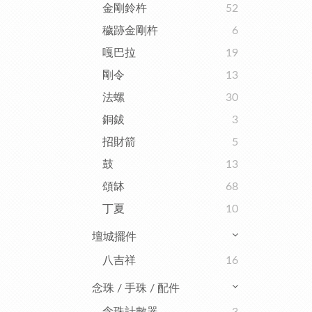
金剛鈴杵
52
穢跡金剛杵
6
嘎巴拉
19
剛令
13
法螺
30
銅鈸
3
招財箭
5
鼓
13
頌缽
68
丁夏
10
壇城擺件
八吉祥
16
念珠 / 手珠 / 配件