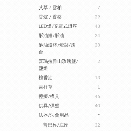
艾草 / 雪柏
7
香爐 / 香盤
29
LED燈/充電式燈座
43
酥油燈/酥油
24
酥油燈杯/燈架/燭
28
台
喜瑪拉雅山玫瑰鹽/
2
鹽燈
檀香油
13
吉祥草
1
擦擦/模具
46
供具/供盤
40
法器/法會用品
普巴杵/底座
32