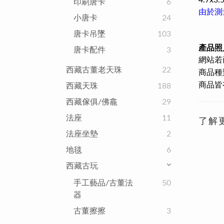
4.7x3
印刷唐卡
6
由於測
小唐卡
24
唐卡吊墜
103
產品照
唐卡配件
3
網站若
西藏古董老天珠
22
商品種
商品皆
西藏天珠
188
西藏傢俱/佛龕
29
法座
11
了解
法座坐墊
2
地毯
6
西藏古玩
手工藝品/古董法
50
器
古董擦擦
3