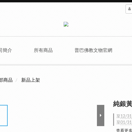
司簡介
所有商品
普巴佛教文物官網
部商品
新品上架
純銀黃財
至
12/31
至
01/31
查看更