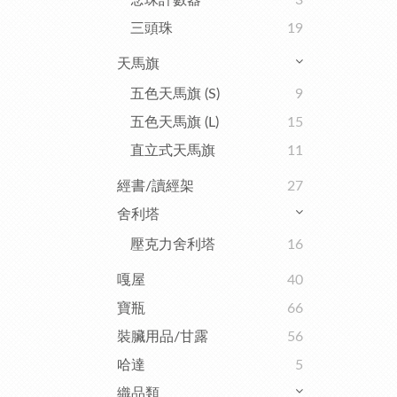
念珠計數器
3
三頭珠
19
天馬旗
五色天馬旗 (S)
9
五色天馬旗 (L)
15
直立式天馬旗
11
經書/讀經架
27
舍利塔
壓克力舍利塔
16
嘎屋
40
寶瓶
66
裝臟用品/甘露
56
哈達
5
織品類