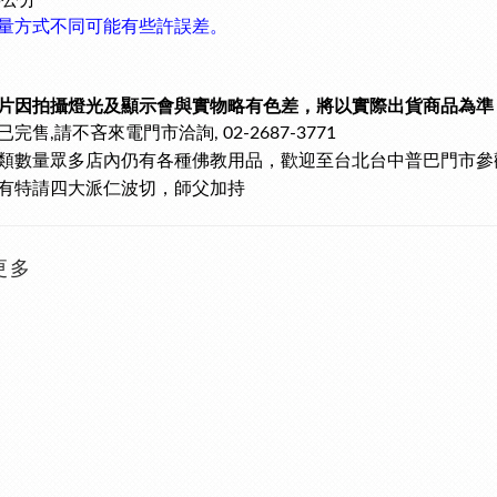
.5公分
量方式不同可能有些許誤差。
片因拍攝燈光及顯示會與實物略有色差，將以實際出貨商品為準
已完售
請不吝來電門市洽詢
,
, 02-2687-3771
類數量眾多
店內仍有各種佛教用品，歡迎至台北台中普巴門市參
有特請四大派仁波切，師父加持
更多