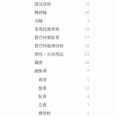
護法供杯
16
轉經輪
40
法輪
3
喜馬拉雅香粉
42
普巴特製臥香
27
普巴特級煙供粉
16
煙供 / 火供用品
24
藏香
66
總集香
香塔
5
盤香
12
臥香
4
立香
7
煙供粉
5