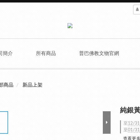
司簡介
所有商品
普巴佛教文物官網
部商品
新品上架
純銀黃財
至
12/31
至
01/31
查看更