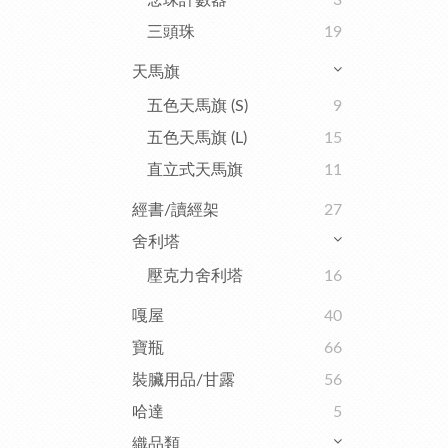
念珠計數器
3
三頭珠
19
天馬旗
五色天馬旗 (S)
9
五色天馬旗 (L)
15
直立式天馬旗
11
經書/讀經架
27
舍利塔
壓克力舍利塔
16
嘎屋
40
寶瓶
66
裝臟用品/甘露
56
哈達
5
織品類