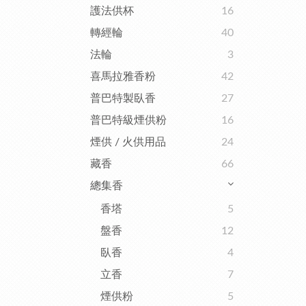
護法供杯
16
轉經輪
40
法輪
3
喜馬拉雅香粉
42
普巴特製臥香
27
普巴特級煙供粉
16
煙供 / 火供用品
24
藏香
66
總集香
香塔
5
盤香
12
臥香
4
立香
7
煙供粉
5