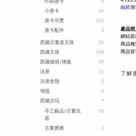
4.7x3
印刷唐卡
6
由於測
小唐卡
24
唐卡吊墜
103
產品照
唐卡配件
3
網站若
西藏古董老天珠
22
商品種
商品皆
西藏天珠
188
西藏傢俱/佛龕
29
法座
11
了解
法座坐墊
2
地毯
6
西藏古玩
手工藝品/古董法
50
器
古董擦擦
3