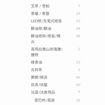
艾草 / 雪柏
7
香爐 / 香盤
29
LED燈/充電式燈座
43
酥油燈/酥油
24
酥油燈杯/燈架/燭
28
台
喜瑪拉雅山玫瑰鹽/
2
鹽燈
檀香油
13
吉祥草
1
擦擦/模具
46
供具/供盤
40
法器/法會用品
普巴杵/底座
32