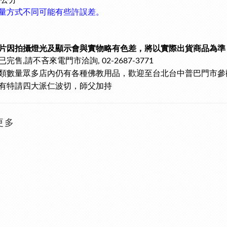
.5公分
量方式不同可能有些許誤差。
片因拍攝燈光及顯示會與實物略有色差，將以實際出貨商品為準
已完售
請不吝來電門市洽詢
,
, 02-2687-3771
類數量眾多
店內仍有各種佛教用品，歡迎至台北台中普巴門市參
有特請四大派仁波切，師父加持
更多