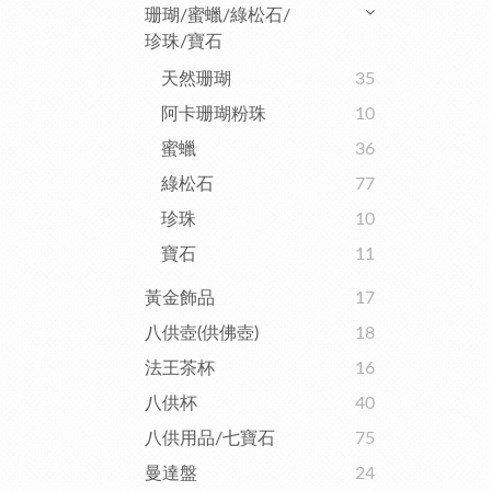
珊瑚/蜜蠟/綠松石/
珍珠/寶石
天然珊瑚
35
阿卡珊瑚粉珠
10
蜜蠟
36
綠松石
77
珍珠
10
寶石
11
黃金飾品
17
八供壺(供佛壺)
18
法王茶杯
16
八供杯
40
八供用品/七寶石
75
曼達盤
24