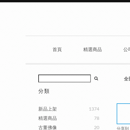
首頁
精選商品
公
全
分類
新品上架
1374
精選商品
78
古董佛像
20
分享到