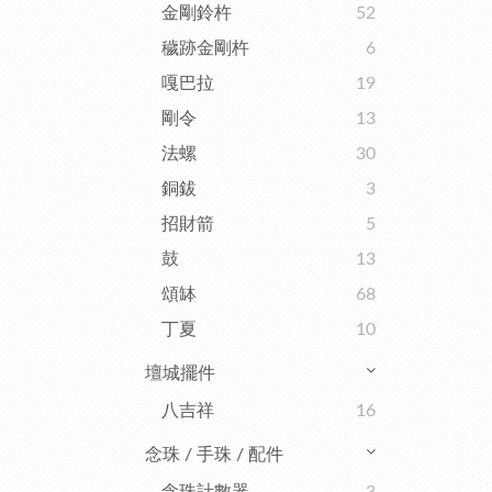
金剛鈴杵
52
穢跡金剛杵
6
嘎巴拉
19
剛令
13
法螺
30
銅鈸
3
招財箭
5
鼓
13
頌缽
68
丁夏
10
壇城擺件
八吉祥
16
念珠 / 手珠 / 配件