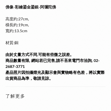
佛像-彩繪鎏金鎏銀-阿彌陀佛
高度約:27cm,
橫長約:19cm,
寬
約:13.5cm
材質:銅
由於丈量方式不同,可能有些微之誤差。
商品數量有限, 網站若已完售,請不吝來電門市洽詢, 02-
2687-3771
產品照片因拍攝燈光及顯示會與實物略有色差，將以實際
出貨商品為準，敬請見諒。
了解更多