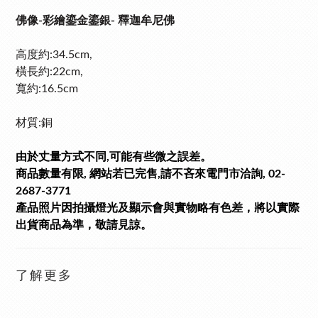
佛像-彩繪鎏金鎏銀- 釋迦牟尼佛
高度約:34.5cm,
橫長約:22cm,
寬
約:16.5cm
材質:銅
由於丈量方式不同,可能有些微之誤差。
商品數量有限, 網站若已完售,請不吝來電門市洽詢, 02-
2687-3771
產品照片因拍攝燈光及顯示會與實物略有色差，將以實際
出貨商品為準，敬請見諒。
了解更多