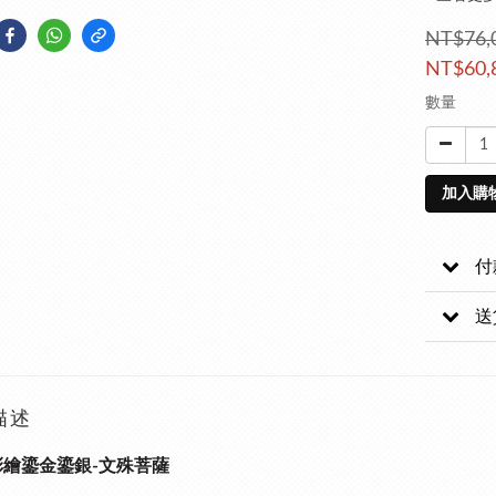
NT$76,
NT$60,
數量
加入購
付
送
描述
彩繪鎏金鎏銀-文殊菩薩