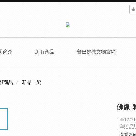
司簡介
所有商品
普巴佛教文物官網
部商品
新品上架
佛像-
至
12/31
至
01/31
查看更