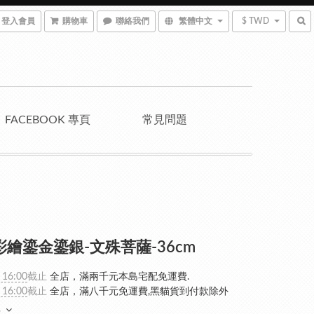
登入會員
購物車
聯絡我們
繁體中文
$ TWD
FACEBOOK 專頁
常見問題
彩繪鎏金鎏銀-文殊菩薩-36cm
 16:00
截止
全店，滿兩千元本島宅配免運費.
 16:00
截止
全店，滿八千元免運費,黑貓貨到付款除外
多