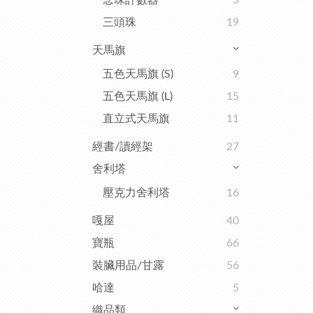
念珠計數器
3
三頭珠
19
天馬旗
五色天馬旗 (S)
9
五色天馬旗 (L)
15
直立式天馬旗
11
經書/讀經架
27
舍利塔
壓克力舍利塔
16
嘎屋
40
寶瓶
66
裝臟用品/甘露
56
哈達
5
織品類