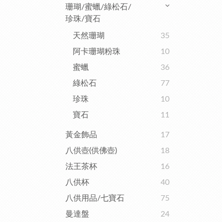
珊瑚/蜜蠟/綠松石/
珍珠/寶石
天然珊瑚
35
阿卡珊瑚粉珠
10
蜜蠟
36
綠松石
77
珍珠
10
寶石
11
黃金飾品
17
八供壺(供佛壺)
18
法王茶杯
16
八供杯
40
八供用品/七寶石
75
曼達盤
24