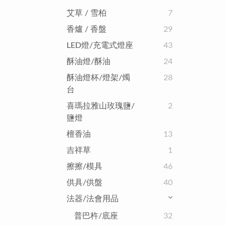
艾草 / 雪柏
7
香爐 / 香盤
29
LED燈/充電式燈座
43
酥油燈/酥油
24
酥油燈杯/燈架/燭
28
台
喜瑪拉雅山玫瑰鹽/
2
鹽燈
檀香油
13
吉祥草
1
擦擦/模具
46
供具/供盤
40
法器/法會用品
普巴杵/底座
32