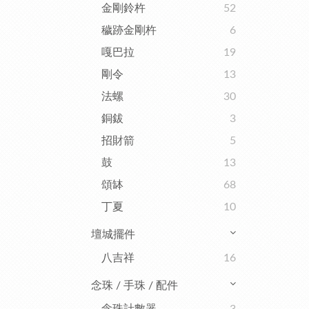
金剛鈴杵
52
穢跡金剛杵
6
嘎巴拉
19
剛令
13
法螺
30
銅鈸
3
招財箭
5
鼓
13
頌缽
68
丁夏
10
壇城擺件
八吉祥
16
念珠 / 手珠 / 配件