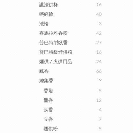
護法供杯
16
轉經輪
40
法輪
3
喜馬拉雅香粉
42
普巴特製臥香
27
普巴特級煙供粉
16
煙供 / 火供用品
24
藏香
66
總集香
香塔
5
盤香
12
臥香
4
立香
7
煙供粉
5