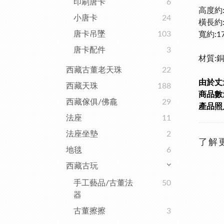
印刷唐卡
6
高度約:
小唐卡
24
橫長約:
唐卡吊墜
103
寬
約:1
唐卡配件
3
材質:
西藏古董老天珠
22
由於丈
西藏天珠
188
商品數量
西藏傢俱/佛龕
29
產品照
法座
11
法座坐墊
2
了解
地毯
6
西藏古玩
手工藝品/古董法
50
器
古董擦擦
3