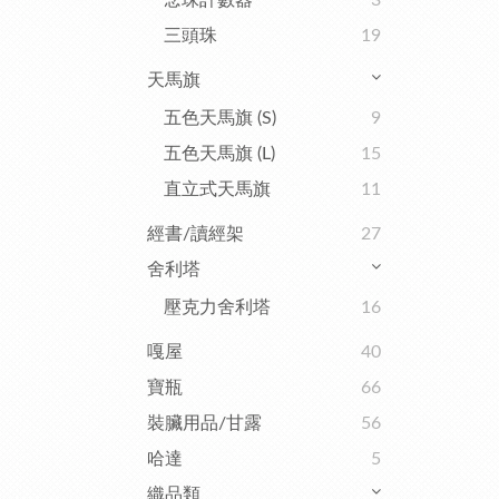
念珠計數器
3
三頭珠
19
天馬旗
五色天馬旗 (S)
9
五色天馬旗 (L)
15
直立式天馬旗
11
經書/讀經架
27
舍利塔
壓克力舍利塔
16
嘎屋
40
寶瓶
66
裝臟用品/甘露
56
哈達
5
織品類