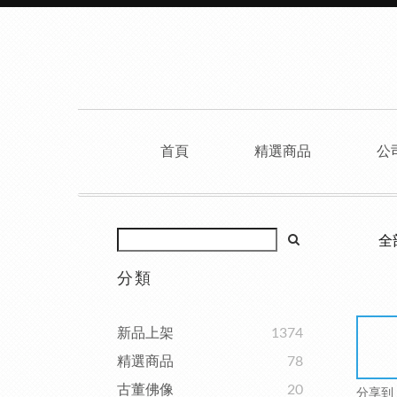
首頁
精選商品
公
全
分類
新品上架
1374
精選商品
78
古董佛像
20
分享到