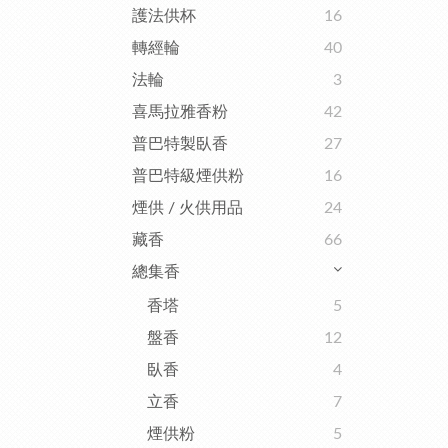
護法供杯
16
轉經輪
40
法輪
3
喜馬拉雅香粉
42
普巴特製臥香
27
普巴特級煙供粉
16
煙供 / 火供用品
24
藏香
66
總集香
香塔
5
盤香
12
臥香
4
立香
7
煙供粉
5