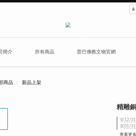
司簡介
所有商品
普巴佛教文物官網
部商品
新品上架
精雕銅
至
12/31
至
01/31
查看更