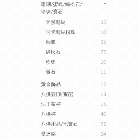
珊瑚/蜜蠟/綠松石/
珍珠/寶石
天然珊瑚
35
阿卡珊瑚粉珠
10
蜜蠟
36
綠松石
77
珍珠
10
寶石
11
黃金飾品
17
八供壺(供佛壺)
18
法王茶杯
16
八供杯
40
八供用品/七寶石
75
曼達盤
24