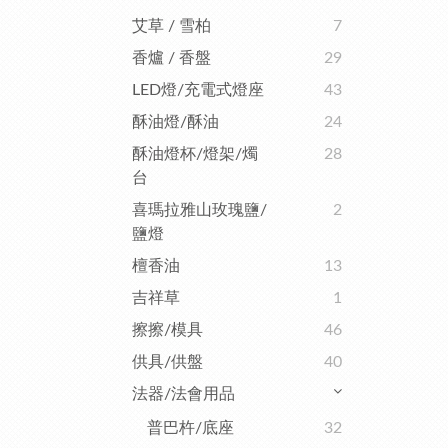
艾草 / 雪柏
7
香爐 / 香盤
29
LED燈/充電式燈座
43
酥油燈/酥油
24
酥油燈杯/燈架/燭
28
台
喜瑪拉雅山玫瑰鹽/
2
鹽燈
檀香油
13
吉祥草
1
擦擦/模具
46
供具/供盤
40
法器/法會用品
普巴杵/底座
32