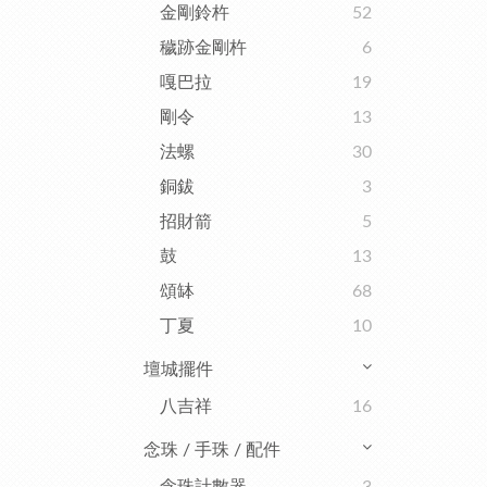
金剛鈴杵
52
穢跡金剛杵
6
嘎巴拉
19
剛令
13
法螺
30
銅鈸
3
招財箭
5
鼓
13
頌缽
68
丁夏
10
壇城擺件
八吉祥
16
念珠 / 手珠 / 配件