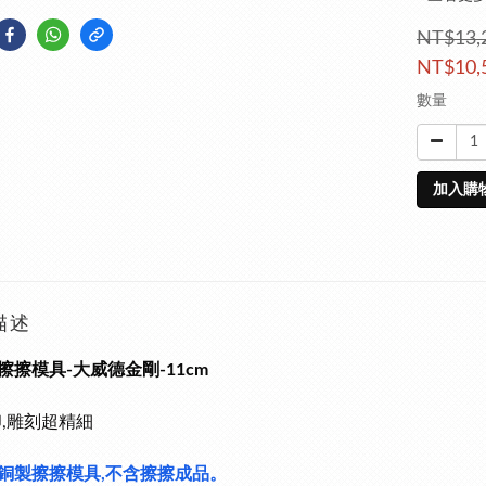
NT$13,
NT$10,
數量
加入購
描述
擦擦模具-大威德金剛-11cm
印,雕刻超精細
銅製擦擦模具,不含擦擦成品。