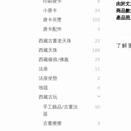
印刷唐卡
6
由於丈
小唐卡
24
商品數量
產品照
唐卡吊墜
103
唐卡配件
3
西藏古董老天珠
22
了解
西藏天珠
188
西藏傢俱/佛龕
29
法座
11
法座坐墊
2
地毯
6
西藏古玩
手工藝品/古董法
50
器
古董擦擦
3