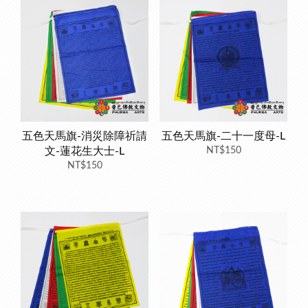
五色天馬旗-消災除障祈請
五色天馬旗-二十一度母-L
文-蓮花生大士-L
NT$150
NT$150