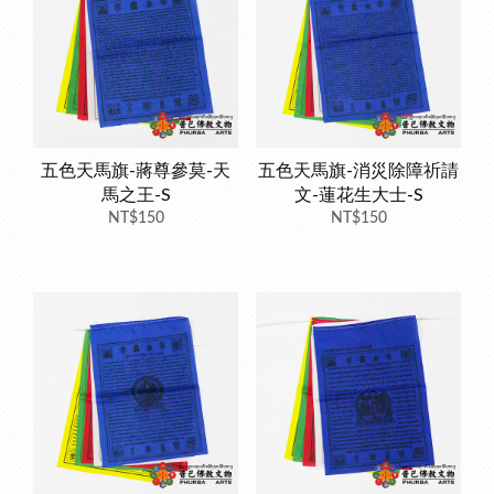
五色天馬旗-蔣尊參莫-天
五色天馬旗-消災除障祈請
馬之王-S
文-蓮花生大士-S
NT$150
NT$150