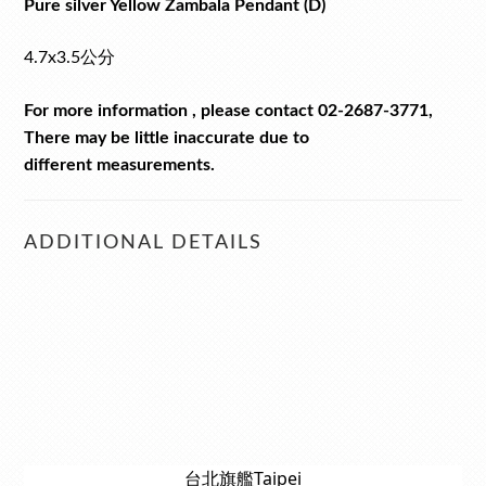
Pure silver
Yellow Zambala
Pendant
(D)
4.7x3.5
公分
For more information , please contact 02-2687-3771,
There may be little inaccurate due to
different measurements.
ADDITIONAL DETAILS
台北旗艦Taipei