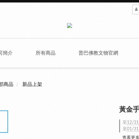
司簡介
所有商品
普巴佛教文物官網
部商品
新品上架
黃金手
至
12/31
至
01/31
查看更