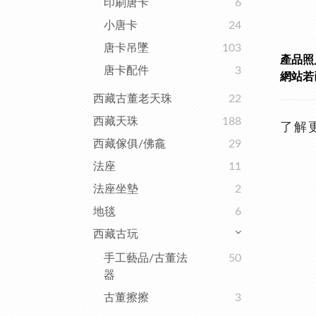
印刷唐卡
6
小唐卡
24
唐卡吊墜
103
產品照
唐卡配件
3
網站若已
西藏古董老天珠
22
西藏天珠
188
了解
西藏傢俱/佛龕
29
法座
11
法座坐墊
2
地毯
6
西藏古玩
手工藝品/古董法
50
器
古董擦擦
3