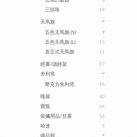
念珠計數器
3
三頭珠
19
天馬旗
五色天馬旗 (S)
9
五色天馬旗 (L)
15
直立式天馬旗
11
經書/讀經架
27
舍利塔
壓克力舍利塔
16
嘎屋
40
寶瓶
66
裝臟用品/甘露
56
哈達
5
織品類