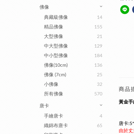
佛像
典藏級佛像
14
精品佛像
155
大型佛像
21
中大型佛像
129
中小型佛像
184
佛像(10cm)
136
佛像 (7cm)
25
小佛像
32
商品
所有佛像
570
黃金手
唐卡
手繪唐卡
4
唐卡:5
織錦布唐卡
65
由於丈