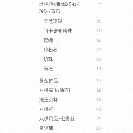
珊瑚/蜜蠟/綠松石/
珍珠/寶石
天然珊瑚
35
阿卡珊瑚粉珠
10
蜜蠟
36
綠松石
77
珍珠
10
寶石
11
黃金飾品
17
八供壺(供佛壺)
18
法王茶杯
16
八供杯
40
八供用品/七寶石
75
曼達盤
24