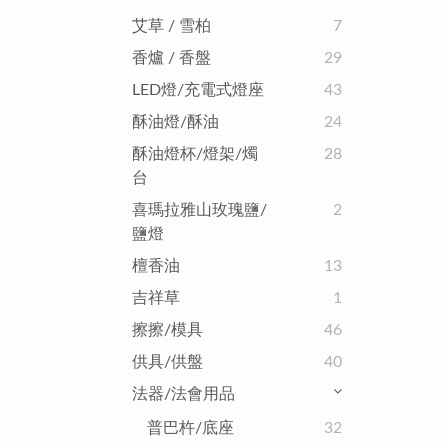
艾草 / 雪柏
7
香爐 / 香盤
29
LED燈/充電式燈座
43
酥油燈/酥油
24
酥油燈杯/燈架/燭
28
台
喜瑪拉雅山玫瑰鹽/
2
鹽燈
檀香油
13
吉祥草
1
擦擦/模具
46
供具/供盤
40
法器/法會用品
普巴杵/底座
32