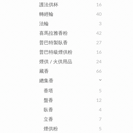
護法供杯
16
轉經輪
40
法輪
3
喜馬拉雅香粉
42
普巴特製臥香
27
普巴特級煙供粉
16
煙供 / 火供用品
24
藏香
66
總集香
香塔
5
盤香
12
臥香
4
立香
7
煙供粉
5