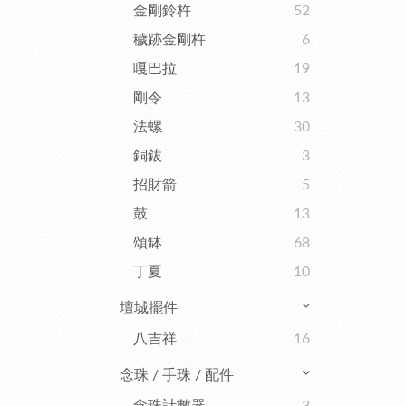
金剛鈴杵
52
穢跡金剛杵
6
嘎巴拉
19
剛令
13
法螺
30
銅鈸
3
招財箭
5
鼓
13
頌缽
68
丁夏
10
壇城擺件
八吉祥
16
念珠 / 手珠 / 配件