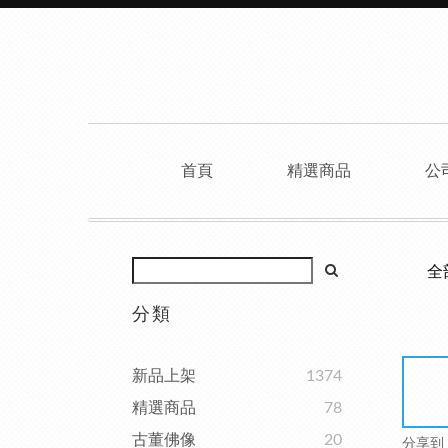
首頁
精選商品
公
全
分類
新品上架
1374
精選商品
78
古董佛像
20
分享到