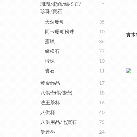
珊瑚/蜜蠟/綠松石/
珍珠/寶石
天然珊瑚
35
阿卡珊瑚粉珠
10
實木
蜜蠟
36
綠松石
77
珍珠
10
寶石
11
黃金飾品
17
八供壺(供佛壺)
18
法王茶杯
16
八供杯
40
八供用品/七寶石
75
曼達盤
24