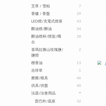
艾草 / 雪柏
7
香爐 / 香盤
29
LED燈/充電式燈座
43
酥油燈/酥油
24
酥油燈杯/燈架/燭
28
台
喜瑪拉雅山玫瑰鹽/
2
鹽燈
檀香油
13
吉祥草
1
擦擦/模具
46
供具/供盤
40
法器/法會用品
普巴杵/底座
32