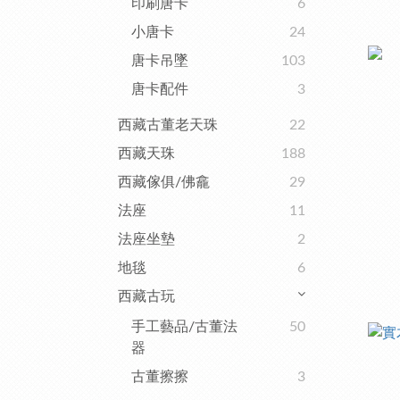
印刷唐卡
6
小唐卡
24
唐卡吊墜
103
唐卡配件
3
西藏古董老天珠
22
西藏天珠
188
西藏傢俱/佛龕
29
法座
11
法座坐墊
2
地毯
6
西藏古玩
手工藝品/古董法
50
器
古董擦擦
3