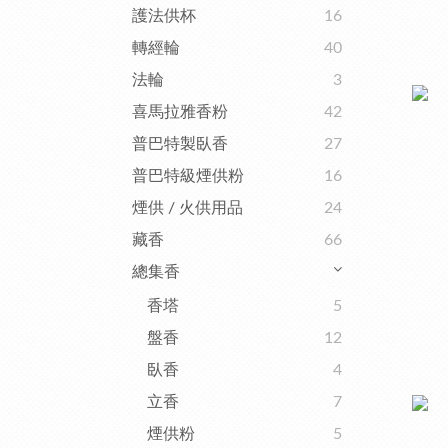
護法供杯
16
轉經輪
40
法輪
3
喜馬拉雅香粉
42
普巴特製臥香
27
普巴特級煙供粉
16
煙供 / 火供用品
24
藏香
66
總集香
香塔
5
盤香
12
臥香
4
立香
7
煙供粉
5