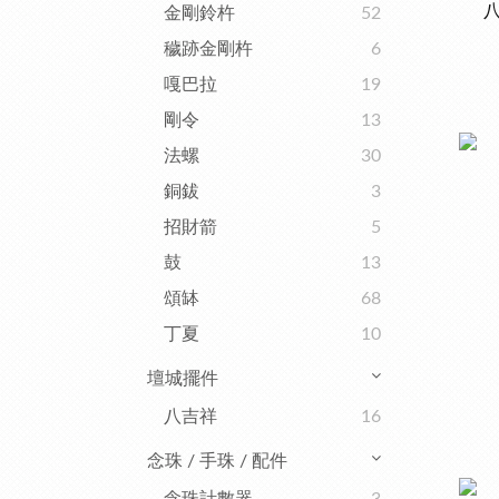
八
金剛鈴杵
52
穢跡金剛杵
6
嘎巴拉
19
剛令
13
法螺
30
銅鈸
3
招財箭
5
鼓
13
頌缽
68
丁夏
10
壇城擺件
八吉祥
16
念珠 / 手珠 / 配件