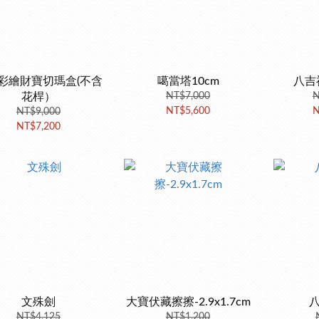
彩繪財寶切瑪盒(不含
噶當塔10cm
八吉
花桿）
NT$7,000
N
NT$5,600
N
NT$9,000
NT$7,200
文殊劍
大寶伏藏擦擦-2.9x1.7cm
NT$4,125
NT$1,200