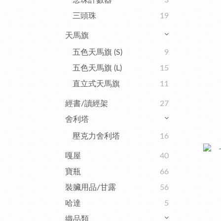
念珠計數器
3
三頭珠
19
天馬旗
五色天馬旗 (S)
9
五色天馬旗 (L)
15
直立式天馬旗
11
經書/讀經架
27
舍利塔
壓克力舍利塔
16
嘎屋
40
寶瓶
66
裝臟用品/甘露
56
哈達
5
織品類