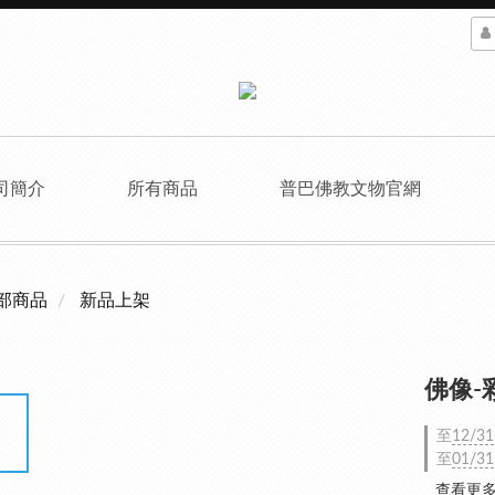
司簡介
所有商品
普巴佛教文物官網
部商品
新品上架
佛像-
至
12/31
至
01/31
查看更