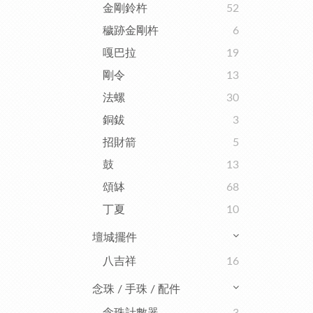
金剛鈴杵
52
穢跡金剛杵
6
嘎巴拉
19
剛令
13
法螺
30
銅鈸
3
招財箭
5
鼓
13
頌缽
68
丁夏
10
壇城擺件
八吉祥
16
念珠 / 手珠 / 配件