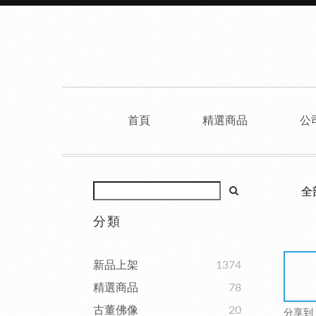
首頁
精選商品
公
全
分類
新品上架
1374
精選商品
78
古董佛像
20
分享到