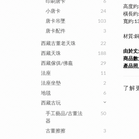
印刷唐卡
6
高度約:
小唐卡
24
橫長約:
唐卡吊墜
103
寬
約:1
唐卡配件
3
材質:
西藏古董老天珠
22
由於丈
西藏天珠
188
商品數量
西藏傢俱/佛龕
29
產品照
法座
11
法座坐墊
2
了解
地毯
6
西藏古玩
手工藝品/古董法
50
器
古董擦擦
3