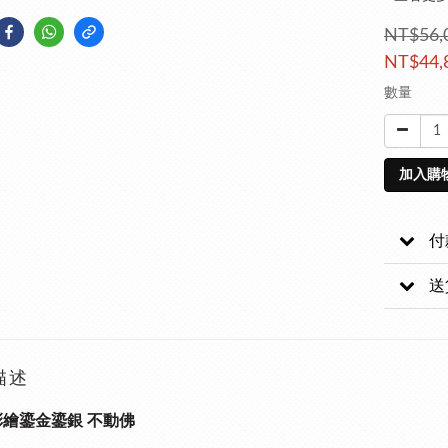
NT$56,
NT$44,
數量
加入購
付
送
描述
彩繪鎏金鎏銀 不動佛