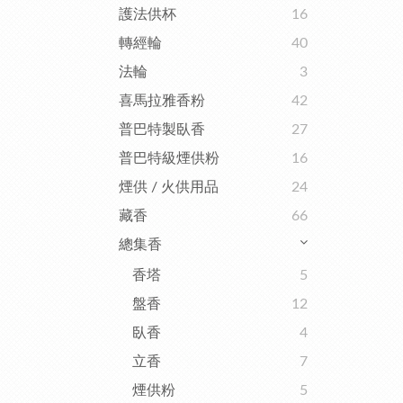
護法供杯
16
轉經輪
40
法輪
3
喜馬拉雅香粉
42
普巴特製臥香
27
普巴特級煙供粉
16
煙供 / 火供用品
24
藏香
66
總集香
香塔
5
盤香
12
臥香
4
立香
7
煙供粉
5