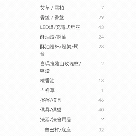
艾草 / 雪柏
7
香爐 / 香盤
29
LED燈/充電式燈座
43
酥油燈/酥油
24
酥油燈杯/燈架/燭
28
台
喜瑪拉雅山玫瑰鹽/
2
鹽燈
檀香油
13
吉祥草
1
擦擦/模具
46
供具/供盤
40
法器/法會用品
普巴杵/底座
32