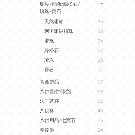
珊瑚/蜜蠟/綠松石/
珍珠/寶石
天然珊瑚
35
阿卡珊瑚粉珠
10
蜜蠟
36
綠松石
77
珍珠
10
寶石
11
黃金飾品
17
八供壺(供佛壺)
18
法王茶杯
16
八供杯
40
八供用品/七寶石
75
曼達盤
24