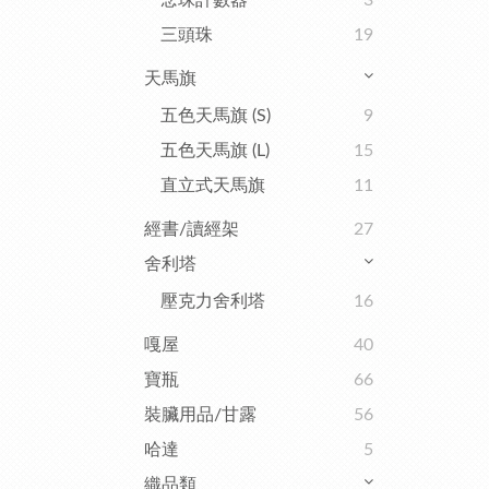
念珠計數器
3
三頭珠
19
天馬旗
五色天馬旗 (S)
9
五色天馬旗 (L)
15
直立式天馬旗
11
經書/讀經架
27
舍利塔
壓克力舍利塔
16
嘎屋
40
寶瓶
66
裝臟用品/甘露
56
哈達
5
織品類