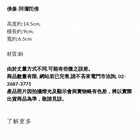
佛像-阿彌陀佛
高度約:14.5cm,
橫長約:9cm,
寬
約:6.5cm
材質:銅
由於丈量方式不同,可能有些微之誤差。
商品數量有限, 網站若已完售,請不吝來電門市洽詢, 02-
2687-3771
產品照片因拍攝燈光及顯示會與實物略有色差，將以實際
出貨商品為準，敬請見諒。
了解更多