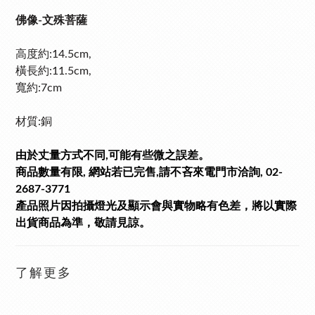
佛像-文殊菩薩
高度約:14.5cm,
橫長約:11.5cm,
寬
約:7cm
材質:銅
由於丈量方式不同,可能有些微之誤差。
商品數量有限, 網站若已完售,請不吝來電門市洽詢, 02-
2687-3771
產品照片因拍攝燈光及顯示會與實物略有色差，將以實際
出貨商品為準，敬請見諒。
了解更多