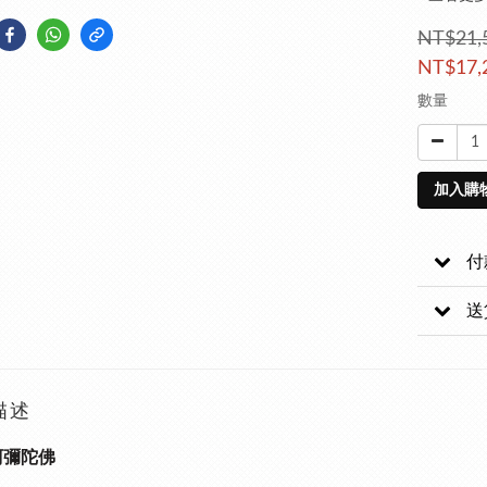
NT$21,
NT$17,
數量
加入購
付
送
描述
阿彌陀佛