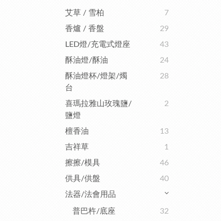
艾草 / 雪柏
7
香爐 / 香盤
29
LED燈/充電式燈座
43
酥油燈/酥油
24
酥油燈杯/燈架/燭
28
台
喜瑪拉雅山玫瑰鹽/
2
鹽燈
檀香油
13
吉祥草
1
擦擦/模具
46
供具/供盤
40
法器/法會用品
普巴杵/底座
32