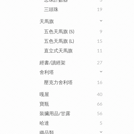
念珠計數器
3
三頭珠
19
天馬旗
五色天馬旗 (S)
9
五色天馬旗 (L)
15
直立式天馬旗
11
經書/讀經架
27
舍利塔
壓克力舍利塔
16
嘎屋
40
寶瓶
66
裝臟用品/甘露
56
哈達
5
織品類