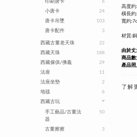
印刷唐卡
6
高度約:
小唐卡
24
橫長約:9
唐卡吊墜
103
寬
約:7
唐卡配件
3
材質:
西藏古董老天珠
22
由於丈
西藏天珠
188
商品數量
西藏傢俱/佛龕
29
產品照
法座
11
法座坐墊
2
了解
地毯
6
西藏古玩
手工藝品/古董法
50
器
古董擦擦
3