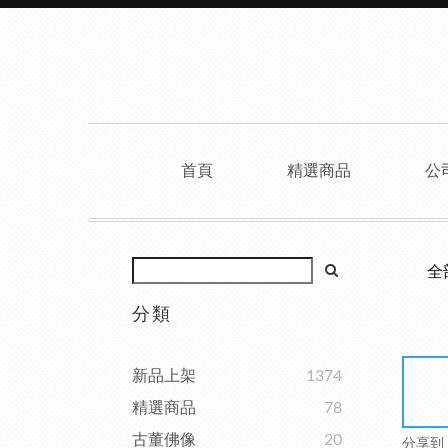
首頁
精選商品
公
全
分類
新品上架
1374
精選商品
78
古董佛像
20
分享到