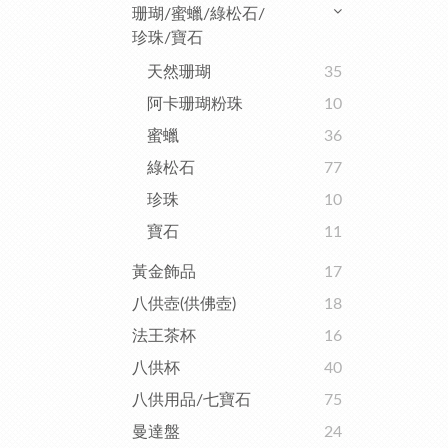
珊瑚/蜜蠟/綠松石/
珍珠/寶石
天然珊瑚
35
阿卡珊瑚粉珠
10
蜜蠟
36
綠松石
77
珍珠
10
寶石
11
黃金飾品
17
八供壺(供佛壺)
18
法王茶杯
16
八供杯
40
八供用品/七寶石
75
曼達盤
24