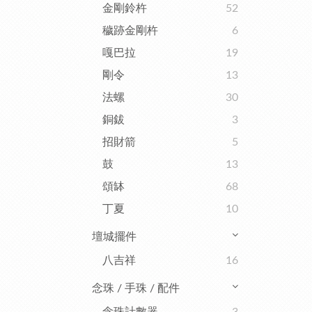
金剛鈴杵
52
穢跡金剛杵
6
嘎巴拉
19
剛令
13
法螺
30
銅鈸
3
招財箭
5
鼓
13
頌缽
68
丁夏
10
壇城擺件
八吉祥
16
念珠 / 手珠 / 配件