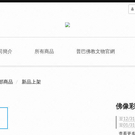
司簡介
所有商品
普巴佛教文物官網
部商品
新品上架
佛像彩
至
12/31
至
01/31
查看更