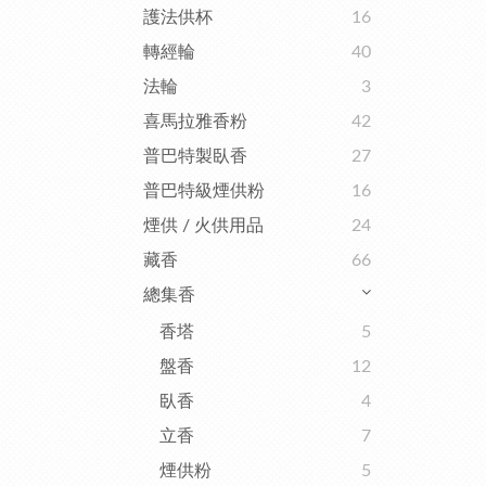
護法供杯
16
轉經輪
40
法輪
3
喜馬拉雅香粉
42
普巴特製臥香
27
普巴特級煙供粉
16
煙供 / 火供用品
24
藏香
66
總集香
香塔
5
盤香
12
臥香
4
立香
7
煙供粉
5