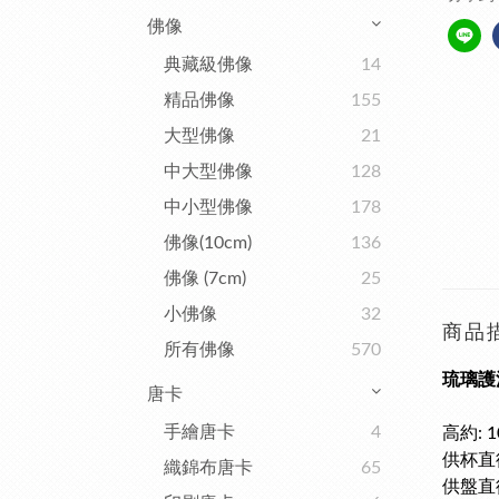
佛像
典藏級佛像
14
精品佛像
155
大型佛像
21
中大型佛像
128
中小型佛像
178
佛像(10cm)
136
佛像 (7cm)
25
小佛像
32
商品
所有佛像
570
琉璃護
唐卡
手繪唐卡
4
高約: 1
供杯直徑
織錦布唐卡
65
供盤直徑