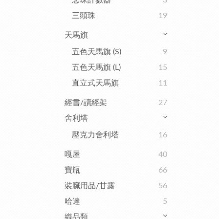
念珠計數器
3
三頭珠
19
天馬旗
五色天馬旗 (S)
9
五色天馬旗 (L)
15
直立式天馬旗
11
經書/讀經架
27
舍利塔
壓克力舍利塔
16
嘎屋
40
寶瓶
66
裝臟用品/甘露
56
哈達
5
織品類