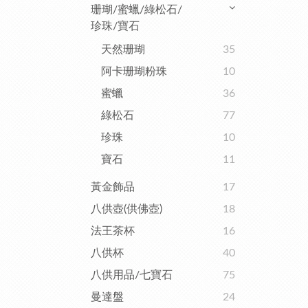
珊瑚/蜜蠟/綠松石/
珍珠/寶石
天然珊瑚
35
阿卡珊瑚粉珠
10
蜜蠟
36
綠松石
77
珍珠
10
寶石
11
黃金飾品
17
八供壺(供佛壺)
18
法王茶杯
16
八供杯
40
八供用品/七寶石
75
曼達盤
24