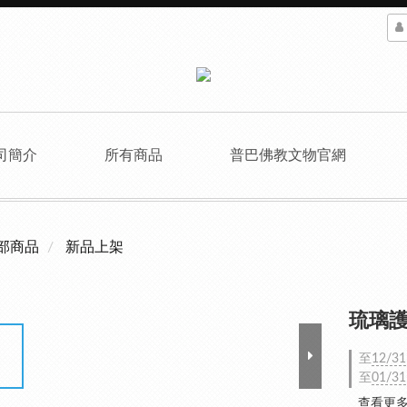
司簡介
所有商品
普巴佛教文物官網
部商品
新品上架
琉璃護
至
12/31
至
01/31
查看更