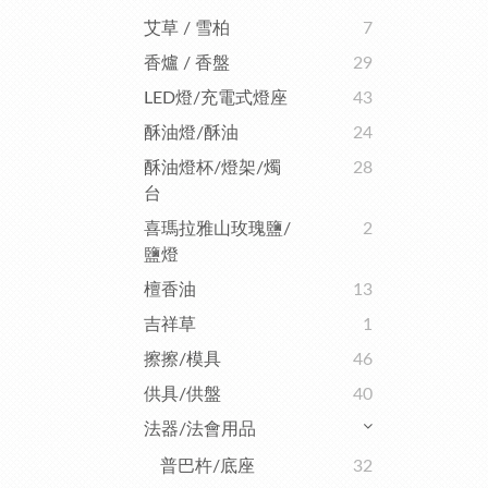
艾草 / 雪柏
7
香爐 / 香盤
29
LED燈/充電式燈座
43
酥油燈/酥油
24
酥油燈杯/燈架/燭
28
台
喜瑪拉雅山玫瑰鹽/
2
鹽燈
檀香油
13
吉祥草
1
擦擦/模具
46
供具/供盤
40
法器/法會用品
普巴杵/底座
32