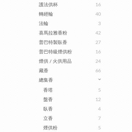
護法供杯
16
轉經輪
40
法輪
3
喜馬拉雅香粉
42
普巴特製臥香
27
普巴特級煙供粉
16
煙供 / 火供用品
24
藏香
66
總集香
香塔
5
盤香
12
臥香
4
立香
7
煙供粉
5