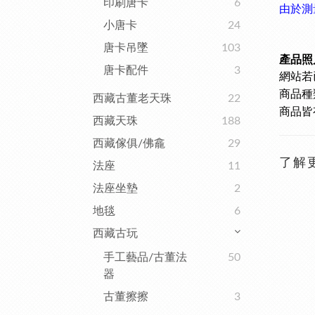
印刷唐卡
6
由於測
小唐卡
24
唐卡吊墜
103
產品照
唐卡配件
3
網站若
商品種
西藏古董老天珠
22
商品皆
西藏天珠
188
西藏傢俱/佛龕
29
了解
法座
11
法座坐墊
2
地毯
6
西藏古玩
手工藝品/古董法
50
器
古董擦擦
3