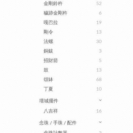
金剛鈴杵
52
穢跡金剛杵
6
嘎巴拉
19
剛令
13
法螺
30
銅鈸
3
招財箭
5
鼓
13
頌缽
68
丁夏
10
壇城擺件
八吉祥
16
念珠 / 手珠 / 配件